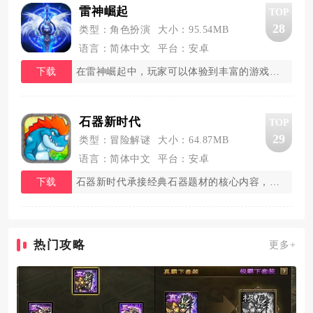
雷神崛起
TOP
28
类型：角色扮演
大小：95.54MB
语言：简体中文
平台：安卓
下载
在雷神崛起中，玩家可以体验到丰富的游戏内容。
石器新时代
TOP
29
类型：冒险解谜
大小：64.87MB
语言：简体中文
平台：安卓
下载
石器新时代承接经典石器题材的核心内容，把远古
热门攻略
更多+