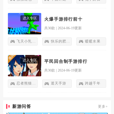
进入专区
火爆手游排行前十
共30款
|
2024-06-19更新
飞天小乳猪
快乐的肥猫
暖暖水果
进入专区
平民回合制手游排行
共30款
|
2024-06-19更新
忍者熊猫跑酷
遮天手游
跨越千年
新游问答
更多+