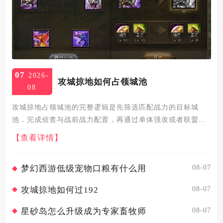
07
2026-
攻城掠地如何占领城池
08
攻城掠地占领城池的完整逻辑是先筛选匹配战力的目标城
池，完成侦查与战前战力配置，再通过单体强攻或者联盟合
围击溃城内守军，最后完成城池驻守与防御搭建即可正式掌
【查看详情】
控城池，整套流程分为目标筛选、战前筹备、实战破城、战
后固守四个核心环节...
08-07
梦幻西游低级宠物口粮有什么用
08-07
攻城掠地如何过192
08-07
星砂岛怎么升级成为专家畜牧师