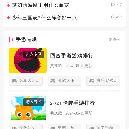
08-07
梦幻西游魔王用什么血宠
08-07
少年三国志2什么阵容好一点
手游专辑
更多+
进入专区
回合手游游戏排行
共30款
|
2024-06-19更新
吃豆人3D手机版
激战天下
快乐实验室
进入专区
2021卡牌手游排行
共30款
|
2024-06-19更新
救救红包
平面计划
兔子防御