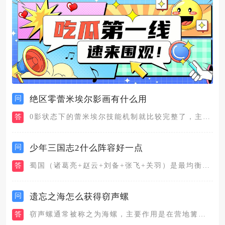
问
绝区零蕾米埃尔影画有什么用
答
0影状态下的蕾米埃尔技能机制就比较完整了，主要依靠队友触发异...
问
少年三国志2什么阵容好一点
答
蜀国（诸葛亮+赵云+刘备+张飞+关羽）是最均衡、适用场景最广...
问
遗忘之海怎么获得窃声螺
答
窃声螺通常被称之为海螺，主要作用是在营地篝火让船员学习或者是...