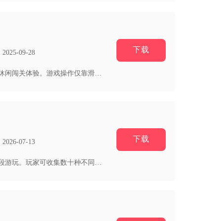
下载
25-09-28
冒险岛点点消以海岛精灵遇险作为主线背景，把经典三消和岛屿建造、角色养成结合在一起，主打轻量休闲闯关体验。游戏操作仅靠滑动...
下载
26-07-13
活泼猫以各类软萌小猫为核心载体，融合休闲闯关、猫咪养成与居家互动多重内容，适配碎片化闲暇时段游玩。玩家可收集数十种不同花...