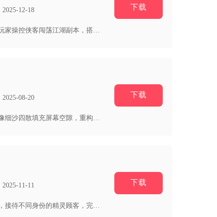
下载
25-12-18
流星以古风武侠江湖为背景，主打硬核近战动作闯关，复刻经典单机连招体系，适配移动端触控操作。玩家操控侠客闯荡江湖副本，搭配...
下载
25-08-20
方块流沙融合经典下落方块消除与动态流沙物理机制，打破传统堆叠固定不变的玩法局限，落地方块会像细沙四散填充屏幕空隙，重构消...
下载
25-11-11
精灵公主美甲设计以奇幻精灵国度为故事背景，打造沉浸式指尖装扮模拟玩法。玩家化身精灵美甲店主，接待不同身份的精灵顾客，完成...