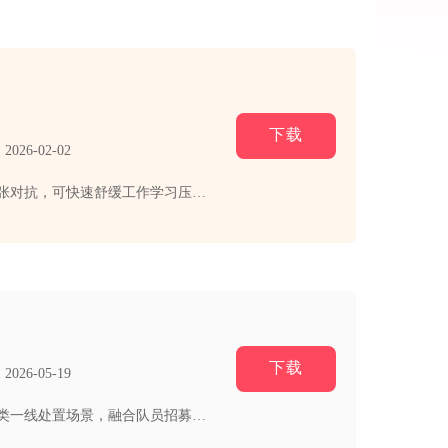
下载
26-02-02
解压神器汇聚揉捏、切割、整理等数十种经典解压玩法，适配日常碎片化时间，操作零门槛，全程无紧张对抗，可快速舒缓工作学习压力...
下载
26-05-19
一线是写实现代救援题材策略生存手游，以应急抢险、团队救援为核心主线，模拟消防、急救、抢险多类一线处置场景，融合队员招募、...