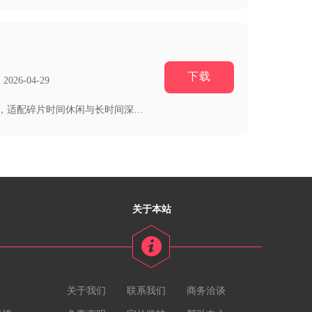
下载
26-04-29
台球风云依托真实台球运动规则打造移动端桌球竞技内容，内置中式八球、九球、斯诺克三类主流玩法，适配碎片时间休闲与长时间深度...
关于本站
关于我们
联系我们
商务洽谈