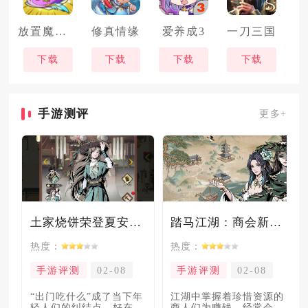
放置魔法学院
修真情缘
爱养成3
一刀三国
下载
下载
下载
下载
手游测评
更多+
土家烧饼荣登夏安必吃榜？烧饼西施摇身成流量网红！
踏马江湖：商会新玩法坑惨奸商，拼多多砍一砍洗脑夏安！
热度：
热度：
手游评测
02-08
手游评测
02-08
“出门吃什么”成了当下年
​江湖中掌握着珍惜资源的
轻人们的纠结点，好在美
商人们为赚钱，经常会让