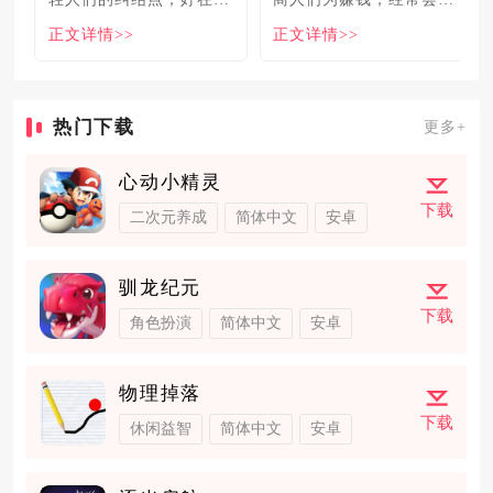
食必吃榜的出现，为大伙
自己贩卖的商品溢价数
正文详情>>
正文详情>>
解
倍，
热门下载
更多+
心动小精灵
下载
二次元养成
简体中文
安卓
驯龙纪元
下载
角色扮演
简体中文
安卓
物理掉落
下载
休闲益智
简体中文
安卓