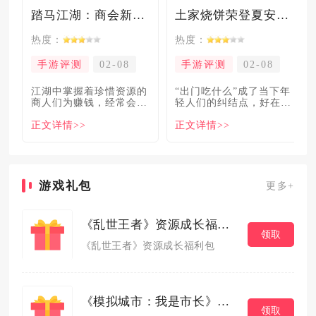
踏马江湖：商会新玩法坑惨奸商，拼多多砍一砍洗脑夏安！
土家烧饼荣登夏安必吃榜？烧饼西施摇身成流量网红！
热度：
热度：
手游评测
02-08
手游评测
02-08
​江湖中掌握着珍惜资源的
“出门吃什么”成了当下年
商人们为赚钱，经常会让
轻人们的纠结点，好在美
自己贩卖的商品溢价数
食必吃榜的出现，为大伙
正文详情>>
正文详情>>
倍，
解
游戏礼包
更多+
《乱世王者》资源成长福利包
领取
《乱世王者》资源成长福利包
《模拟城市：我是市长》元旦礼包
领取