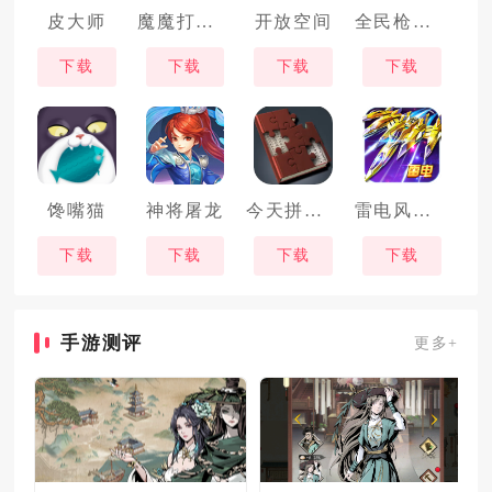
皮大师
魔魔打勇士
开放空间
全民枪火2.0
下载
下载
下载
下载
馋嘴猫
神将屠龙
今天拼点啥
雷电风云战机
下载
下载
下载
下载
手游测评
更多+