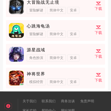
大冒险战无止境
下载
冒险解谜
简体中文
安卓
心跳海龟汤
下载
冒险解谜
简体中文
安卓
源星战域
下载
角色扮演
简体中文
安卓
神将世界
下载
模拟经营
简体中文
安卓
关于我们
联系我们
商务洽谈
免责声明
家长监护
帮助中心
网站地图