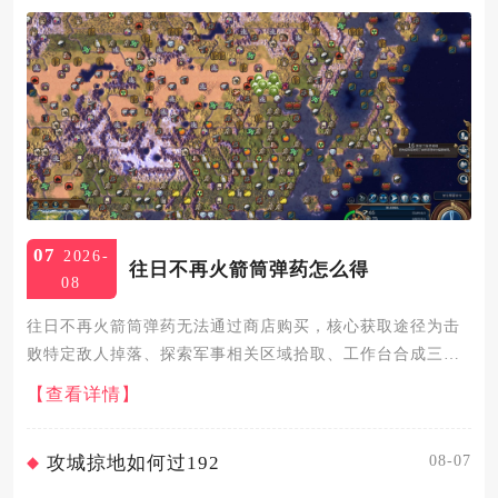
07
2026-
往日不再火箭筒弹药怎么得
08
往日不再火箭筒弹药无法通过商店购买，核心获取途径为击
败特定敌人掉落、探索军事相关区域拾取、工作台合成三
种，同时需配合技能与资源管理稳定补给。火箭筒全称BND-
【查看详情】
150，是游戏中顶级重武器，弹药属于稀缺战略资源，无法在
任何营地商...
08-07
攻城掠地如何过192