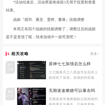
*活动结束后，活动界面将保留3天用于投票和查看
结果。
战姬『观羽、雁灵、雯绣、董琢』技能调整
本周又有四个战姬的技能调整了，调整过后的战姬
是不是变强了呢，快来游戏中一探究竟吧！
相关攻略
更多+
原神七七加强后怎么样
17
07月
七七随着月之八星超导反应的上
线得到了加强，加强的内容基本
有七七自身技能部分以及大量星
超导反
无期迷途燃烧可以暴击吗
09
07月
无期迷途常规燃烧标记的持续灼
烧伤害无法暴击，只有依靠角色