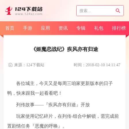
首页
手游
应用
资讯
专辑
礼包
排行榜
《姬魔恋战纪》疾风亦有归途
来源：124下载站
时间：2018-02-10 14:11:47
各位城主，今天又是每周三咱家更新版本的日子
鸭，快来跟我一起看看吧！
列传故事——『疾风亦有归途』开放
玩家使用记忆碎片，在列传-组合中解锁，需完成前
置剧情任务『恶魔的呼唤』。