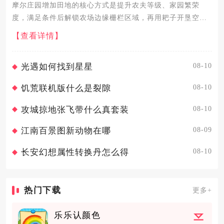
摩尔庄园增加田地的核心方式是提升农夫等级、家园繁荣
度，满足条件后解锁农场边缘栅栏区域，再用耙子开垦空
地，同时升级农具、清理障碍物、完成农场订单可高效扩充
【查看详情】
田地规模。提升农夫等级是解锁更多田地的基础，种植作
物、完成农场订单、清理...
08-10
光遇如何找到星星
08-10
饥荒联机版什么是裂隙
08-10
攻城掠地张飞带什么真套装
08-09
江南百景图新动物在哪
08-10
长安幻想属性转换丹怎么得
热门下载
更多+
乐乐认颜色