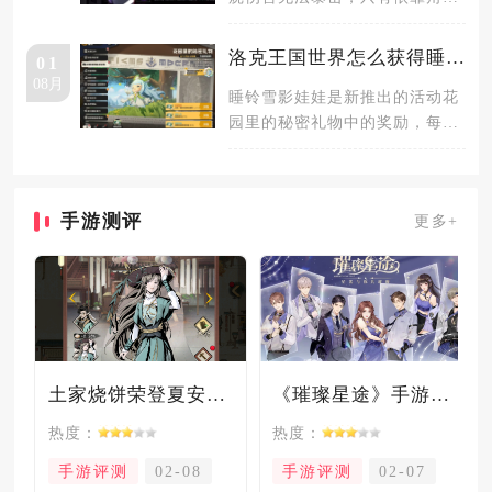
技能主动结算燃烧标记的即时法
术伤害
洛克王国世界怎么获得睡铃雪影娃娃
01
08月
睡铃雪影娃娃是新推出的活动花
园里的秘密礼物中的奖励，每个
玩家有且只能获得一个睡铃雪影
娃娃，
手游测评
更多+
土家烧饼荣登夏安必吃榜？烧饼西施摇身成流量网红！
《璀璨星途》手游测评：专注事业与搞钱，这波“真香”了！
热度：
热度：
手游评测
02-08
手游评测
02-07