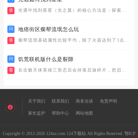
答
光遇中找到星星（光之翼）的核心方法是：探索六大地图的隐蔽角落...
问
地痞街区瘸帮流氓怎么玩
答
瘸帮流氓基础属性比较平均，除了火器达到了3点，其余都是2，面...
问
饥荒联机版什么是裂隙
答
在击败天体英雄三形态后会掉落启迪碎片，把启迪碎片交给瓦格斯塔...
关于我们
联系我们
商务洽谈
免责声明
家长监护
帮助中心
网站地图
Copyright © 2012-2026 124xz.com 124下载站 All Rights Reserved.
鄂ICP