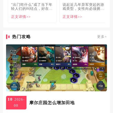
“出门吃什么”成了当下年
说起近几年异军突起的游
轻人们的纠结点，好在美
戏类型，女性向必须拥有
食必吃榜的出现，为大伙
姓名。各大中小厂商、知
正文详情>>
正文详情>>
解
名大
热门攻略
更多+
10
2026-
摩尔庄园怎么增加田地
08