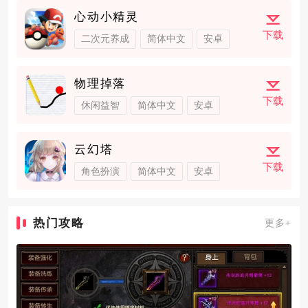
心动小精灵
下载
二次元养成
简体中文
安卓
物理掉落
下载
休闲益智
简体中文
安卓
云幻塔
下载
角色扮演
简体中文
安卓
热门攻略
更多+