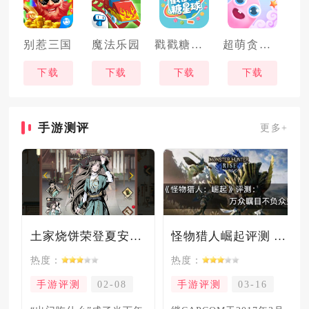
别惹三国
魔法乐园
戳戳糖星球
超萌贪吃蛇
下载
下载
下载
下载
手游测评
更多+
土家烧饼荣登夏安必吃榜？烧饼西施摇身成流量网红！
怪物猎人崛起评测 万众瞩目不负众望
热度：
热度：
手游评测
02-08
手游评测
03-16