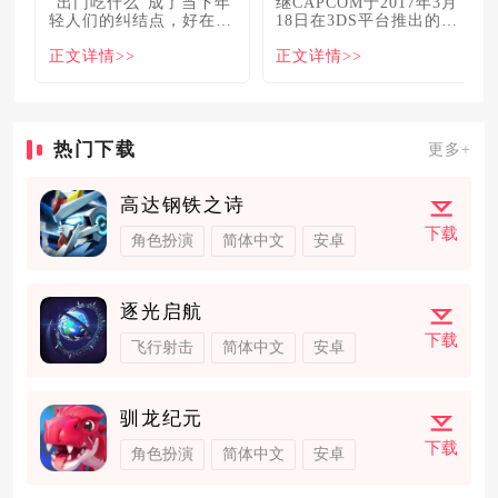
“出门吃什么”成了当下年
继CAPCOM于2017年3月
轻人们的纠结点，好在美
18日在3DS平台推出的
食必吃榜的出现，为大伙
《怪物猎人XX》
正文详情>>
正文详情>>
解
热门下载
更多+
高达钢铁之诗
下载
角色扮演
简体中文
安卓
逐光启航
下载
飞行射击
简体中文
安卓
驯龙纪元
下载
角色扮演
简体中文
安卓