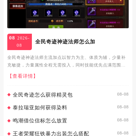
08
2026-
全民奇迹神迹法师怎么加
08
全民奇迹神迹法师主流加点以智力为主、体质为辅，少量补
充敏捷，力量属性全程无需投入，同时技能优先点满范围输
出与核心被动，搭配护盾、控制技能均衡养成，整体分为纯
【查看详情】
输出流、均衡续航流两大实用加点方向，适配日常刷怪、副
本攻坚、竞技对抗...
08-08
全民奇迹怎么获得精灵包
08-08
泰拉瑞亚如何获得染料
08-08
鸣潮借位信标怎么放置
08-08
王者荣耀狂铁暴力出装怎么搭配