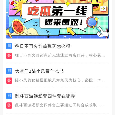
问
往日不再火箭筒弹药怎么得
答
往日不再火箭筒弹药无法通过商店购买，核心获取途径为击败特定敌...
问
大掌门2陆小凤带什么书
答
陆小凤的秘籍搭配以凤舞九天为核心，必配一本攻击型绝世甲级秘籍...
问
乱斗西游远影套四件套在哪弄
答
乱斗西游远影套四件套主要通过工坊合成获取，同时套装的部分部件...