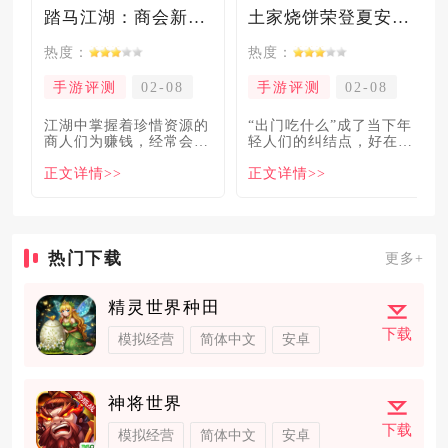
踏马江湖：商会新玩法坑惨奸商，拼多多砍一砍洗脑夏安！
土家烧饼荣登夏安必吃榜？烧饼西施摇身成流量网红！
热度：
热度：
手游评测
02-08
手游评测
02-08
​江湖中掌握着珍惜资源的
“出门吃什么”成了当下年
商人们为赚钱，经常会让
轻人们的纠结点，好在美
自己贩卖的商品溢价数
食必吃榜的出现，为大伙
正文详情>>
正文详情>>
倍，
解
热门下载
更多+
精灵世界种田
下载
模拟经营
简体中文
安卓
神将世界
下载
模拟经营
简体中文
安卓