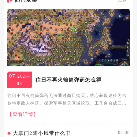
07
2026-
往日不再火箭筒弹药怎么得
08
往日不再火箭筒弹药无法通过商店购买，核心获取途径为击
败特定敌人掉落、探索军事相关区域拾取、工作台合成三
种，同时需配合技能与资源管理稳定补给。火箭筒全称BND-
【查看详情】
150，是游戏中顶级重武器，弹药属于稀缺战略资源，无法在
任何营地商...
08-06
大掌门2陆小凤带什么书