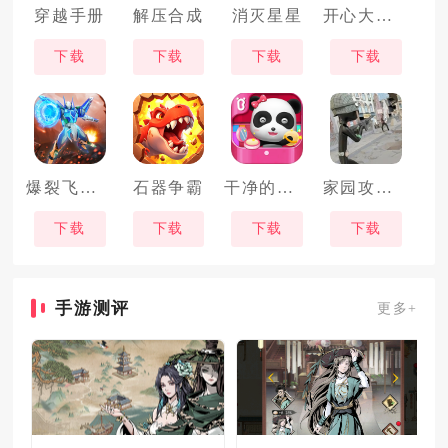
穿越手册
解压合成
消灭星星
开心大碰撞
下载
下载
下载
下载
爆裂飞车兽神合体
石器争霸
干净的妙妙
家园攻防战
下载
下载
下载
下载
手游测评
更多+