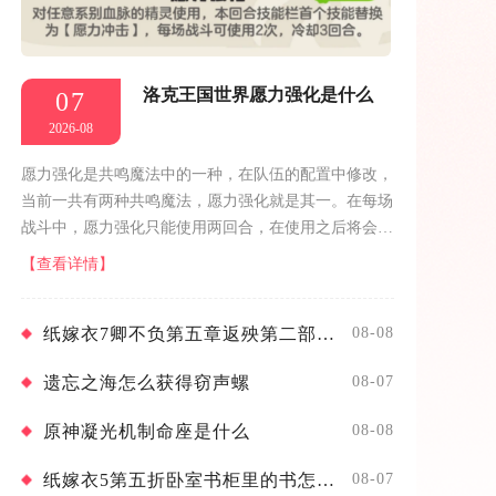
洛克王国世界愿力强化是什么
07
2026-08
愿力强化是共鸣魔法中的一种，在队伍的配置中修改，
当前一共有两种共鸣魔法，愿力强化就是其一。在每场
战斗中，愿力强化只能使用两回合，在使用之后将会进
入三回合的冷却。愿力强化可以对任意系别血脉的精灵
【查看详情】
使用，会将携带的第一个技能变成愿...
纸嫁衣7卿不负第五章返殃第二部分怎么过
08-08
遗忘之海怎么获得窃声螺
08-07
原神凝光机制命座是什么
08-08
纸嫁衣5第五折卧室书柜里的书怎么摆
08-07