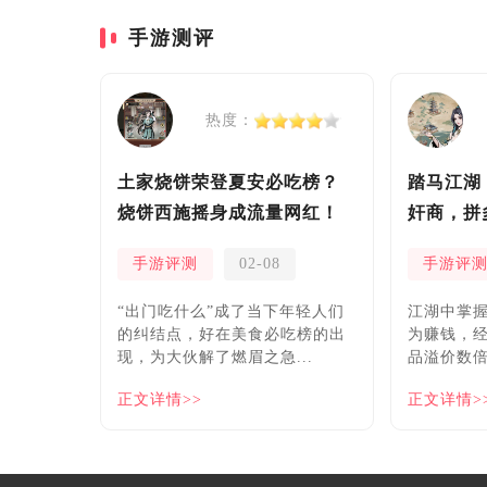
手游测评
热度：
土家烧饼荣登夏安必吃榜？
踏马江湖
烧饼西施摇身成流量网红！
奸商，拼
安！
手游评测
02-08
手游评
“出门吃什么”成了当下年轻人们
​江湖中掌
的纠结点，好在美食必吃榜的出
为赚钱，
现，为大伙解了燃眉之急...
品溢价数倍
正文详情>>
正文详情>