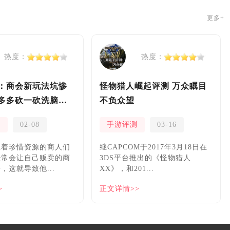
更多+
热度：
热度：
：商会新玩法坑惨
怪物猎人崛起评测 万众瞩目
多多砍一砍洗脑夏
不负众望
测
02-08
手游评测
03-16
握着珍惜资源的商人们
继CAPCOM于2017年3月18日在
经常会让自己贩卖的商
3DS平台推出的《怪物猎人
，这就导致他...
XX》，和201...
>
正文详情>>