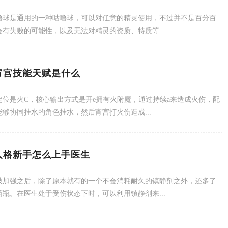
噜球是通用的一种咕噜球，可以对任意的精灵使用，不过并不是百分百
会有失败的可能性，以及无法对精灵的资质、特质等...
宵宫技能天赋是什么
定位是火C，核心输出方式是开e拥有火附魔，通过持续a来造成火伤，配
能够协同挂水的角色挂水，然后宵宫打火伤造成...
人格新手怎么上手医生
被加强之后，除了原本就有的一个不会消耗耐久的镇静剂之外，还多了
药瓶。在医生处于受伤状态下时，可以利用镇静剂来...