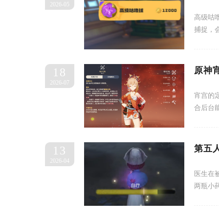
2026-05
高级咕
捕捉，
原神
18
2026-07
宵宫的
合后台
第五
13
2026-04
医生在
两瓶小