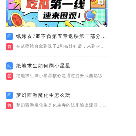
纸嫁衣7卿不负第五章返殃第二部分怎么过
问
在从孽镜台拿到珠子2和布娃娃后，来到火海用大夹子夹起锅内纸人...
答
绝地求生如何刷小星星
问
绝地求生刷小星星核心是通过提升武器熟练度、完成赛季任务、高效...
答
梦幻西游魔化生怎么玩
问
梦幻西游魔化生是化生寺的法系输出流派，以高爆发群秒、兼顾治疗...
答