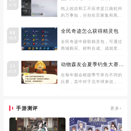
07月
纸上凶吉和工不应求是江南杭州
的万事知，分别在百家集和凤凰
山收集线索来完成。首先是百家
集之一
全民奇迹怎么获得精灵包
08
08月
全民奇迹中获取精灵包，可通过
商城购买、材料合成、成就奖
励、活动领取、精灵猎取与玩家
交易六种
动物森友会夏季钓鱼大赛怎么参加
11
07月
在每年都会根据季节举办不同的
比赛，其中对于北半球来说，钓
鱼大赛可以在夏季参与，在每年
七月第
手游测评
更多+