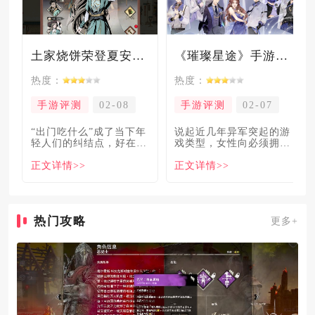
土家烧饼荣登夏安必吃榜？烧饼西施摇身成流量网红！
《璀璨星途》手游测评：专注事业与搞钱，这波“真香”了！
热度：
热度：
手游评测
02-08
手游评测
02-07
“出门吃什么”成了当下年
说起近几年异军突起的游
轻人们的纠结点，好在美
戏类型，女性向必须拥有
食必吃榜的出现，为大伙
姓名。各大中小厂商、知
正文详情>>
正文详情>>
解
名大
热门攻略
更多+