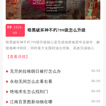
09
2026-
暗黑破坏神不朽799级怎么升级
08
暗黑破坏神不朽799级升级核心是完成地狱难度毕业操作，解
锁巅峰冲刺区，同时最大化囤积溢出经验、高效完成核心任
务，即可平稳突破等级瓶颈进入800级及以上的灾厄难度挑
【查看详情】
战。799级处于减负护肝区的等级上限，角色获取的所有溢出
经验都...
08-09
无尽的拉格朗日被打怎么办
08-09
永劫无间怎么左看右看
08-09
绝地求生怎么找到门
08-09
江南百景图新动物在哪