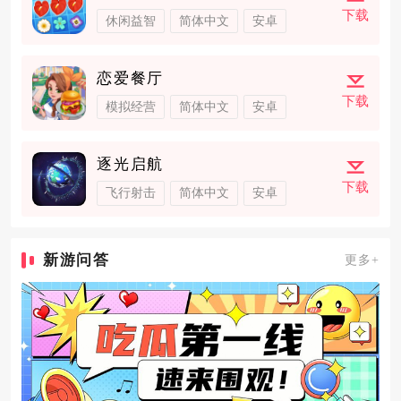
下载
休闲益智
简体中文
安卓
恋爱餐厅
下载
模拟经营
简体中文
安卓
逐光启航
下载
飞行射击
简体中文
安卓
新游问答
更多+