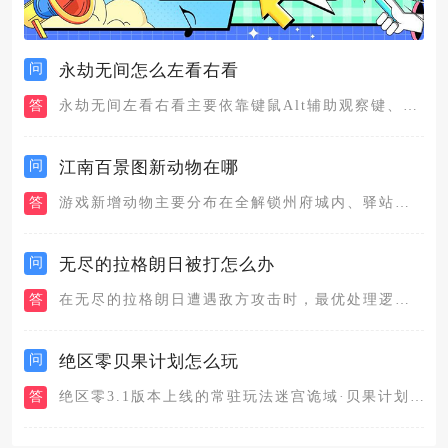
问
永劫无间怎么左看右看
答
永劫无间左看右看主要依靠键鼠Alt辅助观察键、鼠标自由拖动视...
问
江南百景图新动物在哪
答
游戏新增动物主要分布在全解锁州府城内、驿站探险副本、鸡鸣山星...
问
无尽的拉格朗日被打怎么办
答
在无尽的拉格朗日遭遇敌方攻击时，最优处理逻辑分为即时避险、联...
问
绝区零贝果计划怎么玩
答
绝区零3.1版本上线的常驻玩法迷宫诡域·贝果计划，融合了零号...