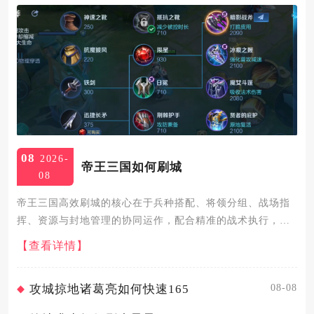
08
2026-
帝王三国如何刷城
08
帝王三国高效刷城的核心在于兵种搭配、将领分组、战场指
挥、资源与封地管理的协同运作，配合精准的战术执行，就
能实现低损耗、高效率的连续破城，快速累积战功与领地。
【查看详情】
刷城的核心兵种组合以铁步、强弩、晓骑为主，搭配投石车
攻坚，将领按防御...
08-08
攻城掠地诸葛亮如何快速165