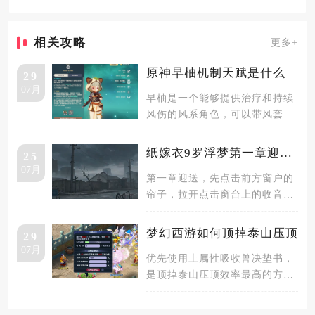
相关攻略
更多+
原神早柚机制天赋是什么
29
07月
早柚是一个能够提供治疗和持续
风伤的风系角色，可以带风套提
供减抗效果。早柚的e有两种释
放方式
纸嫁衣9罗浮梦第一章迎送怎么通关
25
07月
第一章迎送，先点击前方窗户的
帘子，拉开点击窗台上的收音
机，在收音机前拿到一把螺丝
刀。再来看
梦幻西游如何顶掉泰山压顶
29
07月
优先使用土属性吸收兽决垫书，
是顶掉泰山压顶效率最高的方
式，再结合技能排位规律调整打
书顺序，