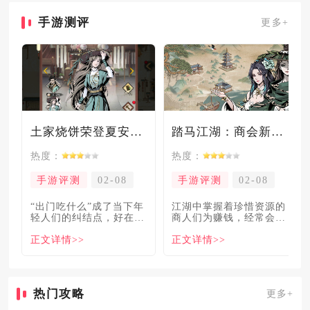
手游测评
更多+
土家烧饼荣登夏安必吃榜？烧饼西施摇身成流量网红！
踏马江湖：商会新玩法坑惨奸商，拼多多砍一砍洗脑夏安！
热度：
热度：
手游评测
02-08
手游评测
02-08
“出门吃什么”成了当下年
​江湖中掌握着珍惜资源的
轻人们的纠结点，好在美
商人们为赚钱，经常会让
食必吃榜的出现，为大伙
自己贩卖的商品溢价数
正文详情>>
正文详情>>
解
倍，
热门攻略
更多+