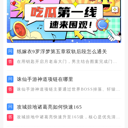
问
纸嫁衣9罗浮梦第五章双轨后段怎么通关
答
在用钥匙开启月老庙大门，男主结合图案完成门外石画之后，得到充...
问
诛仙手游神道项链在哪里
答
诛仙手游神道项链主要通过世界BOSS掉落、轩辕祖师处兑换以及...
问
攻城掠地诸葛亮如何快速165
答
攻城掠地中诸葛亮快速升至165级，核心是优先清主线、高效刷国...