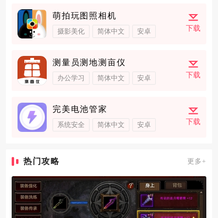
萌拍玩图照相机
下载
摄影美化
简体中文
安卓
测量员测地测亩仪
下载
办公学习
简体中文
安卓
完美电池管家
下载
系统安全
简体中文
安卓
热门攻略
更多+