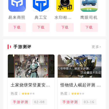
易来商照
典工宝
水印相机拍照记录
鹰眼司机
下载
下载
下载
下载
手游测评
更多+
土家烧饼荣登夏安必吃榜？烧饼西施摇身成流量网红！
怪物猎人崛起评测 万众瞩目不负众望
热度：
热度：
手游评测
02-08
手游评测
03-16