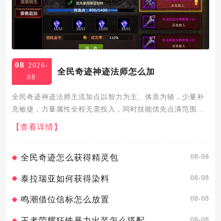
08
2026-
全民奇迹神迹法师怎么加
08
全民奇迹神迹法师主流加点以智力为主、体质为辅，少量补
充敏捷，力量属性全程无需投入，同时技能优先点满范围输
出与核心被动，搭配护盾、控制技能均衡养成，整体分为纯
【查看详情】
输出流、均衡续航流两大实用加点方向，适配日常刷怪、副
本攻坚、竞技对抗...
08-08
全民奇迹怎么获得精灵包
08-08
泰拉瑞亚如何获得染料
08-08
鸣潮借位信标怎么放置
08-08
王者荣耀狂铁暴力出装怎么搭配