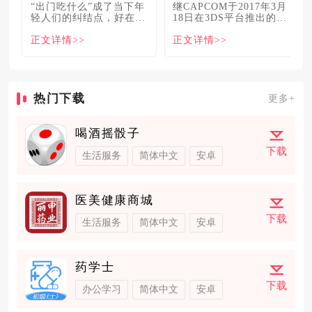
“出门吃什么”成了当下年
继CAPCOM于2017年3月
轻人们的纠结点，好在美
18日在3DS平台推出的
食必吃榜的出现，为大伙
《怪物猎人XX》
正文详情>>
正文详情>>
解
热门下载
更多+
喝酒摇骰子
下载
生活服务
简体中文
安卓
医美健康商城
下载
生活服务
简体中文
安卓
药学士
下载
办公学习
简体中文
安卓