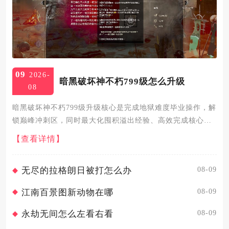
09
2026-
暗黑破坏神不朽799级怎么升级
08
暗黑破坏神不朽799级升级核心是完成地狱难度毕业操作，解
锁巅峰冲刺区，同时最大化囤积溢出经验、高效完成核心任
务，即可平稳突破等级瓶颈进入800级及以上的灾厄难度挑
【查看详情】
战。799级处于减负护肝区的等级上限，角色获取的所有溢出
经验都...
08-09
无尽的拉格朗日被打怎么办
08-09
江南百景图新动物在哪
08-09
永劫无间怎么左看右看