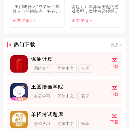
“出门吃什么”成了当下年
说起近几年异军突起的游
轻人们的纠结点，好在美
戏类型，女性向必须拥有
食必吃榜的出现，为大伙
姓名。各大中小厂商、知
正文详情>>
正文详情>>
解
名大
热门下载
更多+
燃油计算
下载
系统安全
简体中文
安卓
王国绘画学院
下载
办公学习
简体中文
安卓
单招考试题库
下载
办公学习
简体中文
安卓