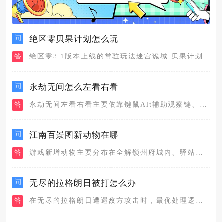
问
绝区零贝果计划怎么玩
答
绝区零3.1版本上线的常驻玩法迷宫诡域·贝果计划，融合了零号...
问
永劫无间怎么左看右看
答
永劫无间左看右看主要依靠键鼠Alt辅助观察键、鼠标自由拖动视...
问
江南百景图新动物在哪
答
游戏新增动物主要分布在全解锁州府城内、驿站探险副本、鸡鸣山星...
问
无尽的拉格朗日被打怎么办
答
在无尽的拉格朗日遭遇敌方攻击时，最优处理逻辑分为即时避险、联...