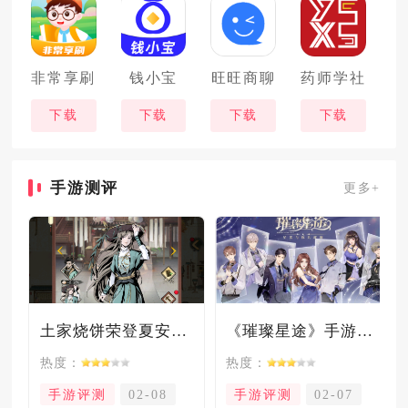
非常享刷
钱小宝
旺旺商聊
药师学社
下载
下载
下载
下载
手游测评
更多+
土家烧饼荣登夏安必吃榜？烧饼西施摇身成流量网红！
《璀璨星途》手游测评：专注事业与搞钱，这波“真香”了！
热度：
热度：
手游评测
02-08
手游评测
02-07