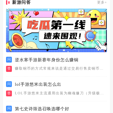
新游问答
更多+
问
逆水寒手游新赛年身份怎么赚铜
答
赚取铜币的方式常规来说是通过交易行售卖铜币交易的商品，主要通...
问
lol手游悠米出装怎么出
答
LOL手游悠米主流通用出装为幽魂镰刀（升级极冰碎片）、明朗之...
问
第七史诗筛选召唤选哪个好