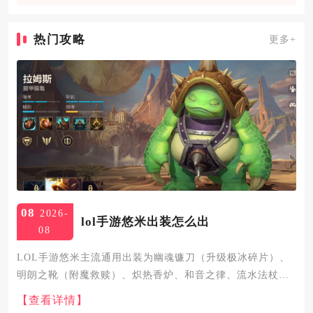
热门攻略
更多+
08
2026-
lol手游悠米出装怎么出
08
LOL手游悠米主流通用出装为幽魂镰刀（升级极冰碎片）、
明朗之靴（附魔救赎）、炽热香炉、和音之律、流水法杖、
冰晶节杖，搭配艾黎、法力流系带、忠诚、猎人天才符文，
【查看详情】
召唤师技能携带治疗加虚弱，这套出装兼顾对线续航、队友