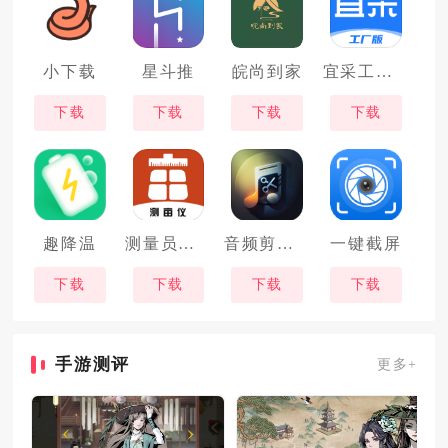
小下载
星斗推
皖尚到家
宜采工厂版
下载
下载
下载
下载
趣降温
测量员测地测亩仪
音频剪辑鸭
一键截屏
下载
下载
下载
下载
手游测评
更多+