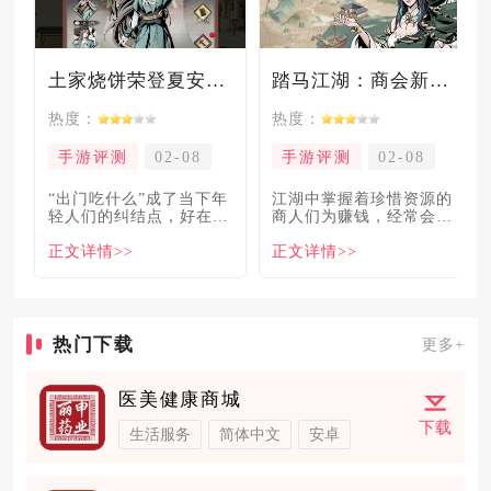
土家烧饼荣登夏安必吃榜？烧饼西施摇身成流量网红！
踏马江湖：商会新玩法坑惨奸商，拼多多砍一砍洗脑夏安！
热度：
热度：
手游评测
02-08
手游评测
02-08
“出门吃什么”成了当下年
​江湖中掌握着珍惜资源的
轻人们的纠结点，好在美
商人们为赚钱，经常会让
食必吃榜的出现，为大伙
自己贩卖的商品溢价数
正文详情>>
正文详情>>
解
倍，
热门下载
更多+
医美健康商城
下载
生活服务
简体中文
安卓