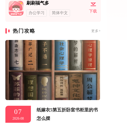
刷刷福气多
下载
办公学习
简体中文
热门攻略
更多+
纸嫁衣5第五折卧室书柜里的书
07
怎么摆
2026-08