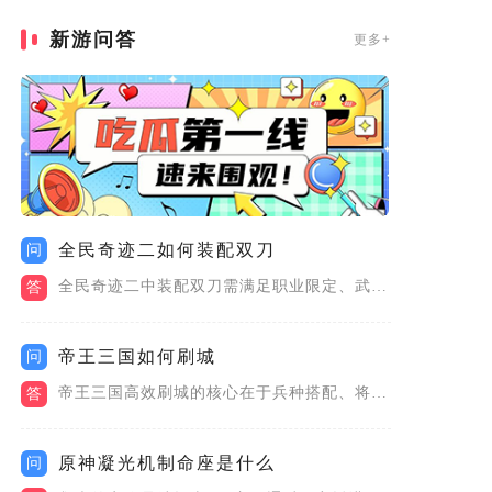
新游问答
更多+
全民奇迹二如何装配双刀
问
全民奇迹二中装配双刀需满足职业限定、武器类型、等级与属性四大...
答
帝王三国如何刷城
问
帝王三国高效刷城的核心在于兵种搭配、将领分组、战场指挥、资源...
答
原神凝光机制命座是什么
问