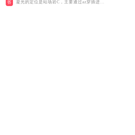
凝光的定位是站场岩C，主要通过az穿插进行输出。因为是法器角...
答