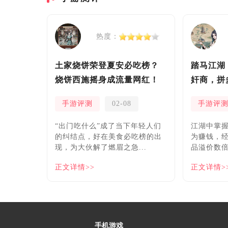
热度：
土家烧饼荣登夏安必吃榜？
踏马江湖
烧饼西施摇身成流量网红！
奸商，拼
安！
手游评测
02-08
手游评
“出门吃什么”成了当下年轻人们
​江湖中掌
的纠结点，好在美食必吃榜的出
为赚钱，
现，为大伙解了燃眉之急...
品溢价数倍
正文详情>>
正文详情>
手机游戏