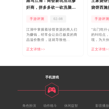
踏马江湖：商会新玩法坑惨
土家烧饼
奸商，拼多多砍一砍洗脑夏
烧饼西施
安！
手游评测
02-08
手游评
​江湖中掌握着珍惜资源的商人们
“出门吃什
为赚钱，经常会让自己贩卖的商
的纠结点
品溢价数倍，这就导致他...
现，为大伙
正文详情>>
正文详情>
手机游戏
角色扮演
动作格斗
休闲益智
影音播放