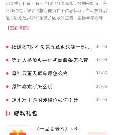
加页手记目前只有三个职业可供选择，分别是智者、主
角和信使，智者的核心能力在于信息获取，主动技能启
迪可以通过冥想标记整片区域的宝箱、容器与华彩辞章
的位置，同时显化周边异象怪物的轮廓，无需探路就能
【查看详情】
规划搜刮路线。两个被动分别提供沿...
纸嫁衣7卿不负第五章返殃第一部分如何解谜
08-06
第五人格加页手记初始装备怎么带
08-06
原神云堇天赋命座怎么样
08-06
原神赛索斯怎么玩
08-06
逆水寒手游闲趣段位如何提升
08-06
游戏礼包
《一品官老爷》3.6媒体礼包