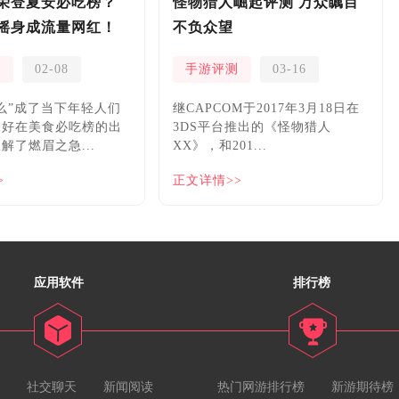
荣登夏安必吃榜？
怪物猎人崛起评测 万众瞩目
摇身成流量网红！
不负众望
测
02-08
手游评测
03-16
么”成了当下年轻人们
继CAPCOM于2017年3月18日在
，好在美食必吃榜的出
3DS平台推出的《怪物猎人
解了燃眉之急...
XX》，和201...
>
正文详情>>
应用软件
排行榜
社交聊天
新闻阅读
热门网游排行榜
新游期待榜