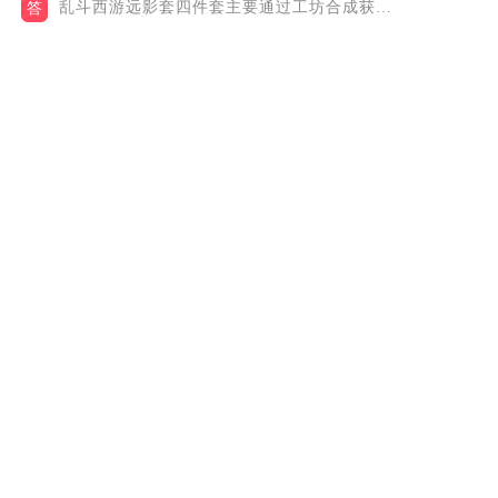
乱斗西游远影套四件套主要通过工坊合成获取，同时套装的部分部件...
答