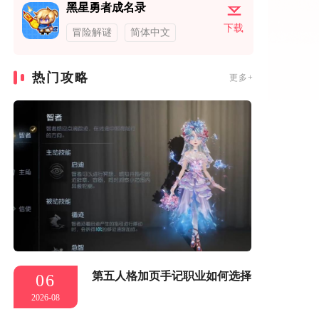
黑星勇者成名录
下载
冒险解谜
简体中文
热门攻略
更多+
第五人格加页手记职业如何选择
06
2026-08