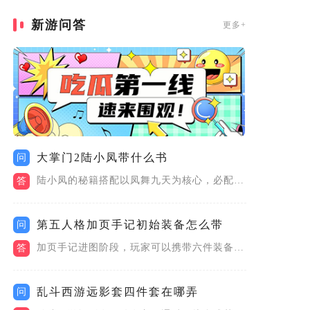
新游问答
更多+
大掌门2陆小凤带什么书
问
陆小凤的秘籍搭配以凤舞九天为核心，必配一本攻击型绝世甲级秘籍...
答
第五人格加页手记初始装备怎么带
问
加页手记进图阶段，玩家可以携带六件装备，其中武器，照明道具都...
答
乱斗西游远影套四件套在哪弄
问