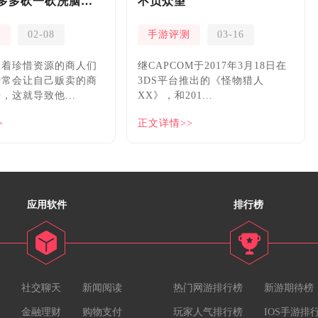
多多砍一砍洗脑夏
不负众望
测
02-08
手游评测
03-16
握着珍惜资源的商人们
继CAPCOM于2017年3月18日在
经常会让自己贩卖的商
3DS平台推出的《怪物猎人
，这就导致他...
XX》，和201...
>
正文详情>>
应用软件
排行榜
社交聊天
新闻阅读
热门网游排行榜
新游期待榜
金融理财
购物支付
玩家人气排行榜
IOS手游排