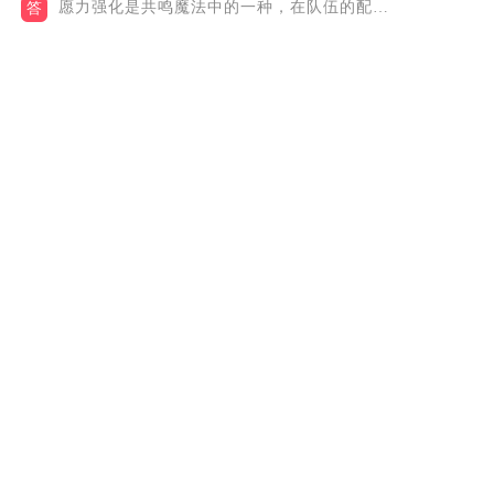
愿力强化是共鸣魔法中的一种，在队伍的配置中修改，当前一共有两...
答