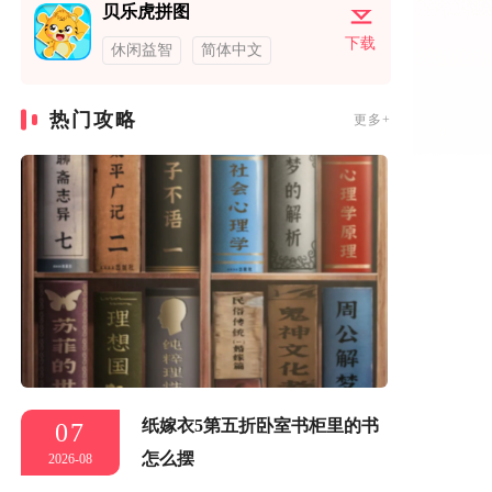
贝乐虎拼图
下载
休闲益智
简体中文
热门攻略
更多+
纸嫁衣5第五折卧室书柜里的书
07
怎么摆
2026-08