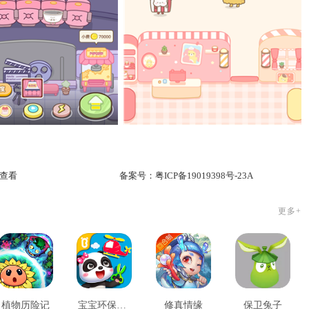
查看
备案号：
粤ICP备19019398号-23A
更多+
植物历险记
宝宝环保手工
修真情缘
保卫兔子