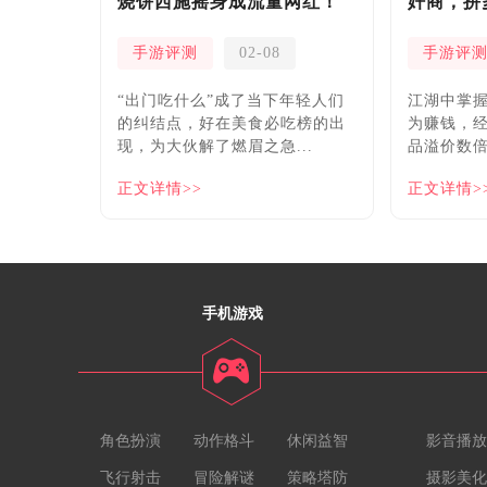
烧饼西施摇身成流量网红！
奸商，拼
安！
手游评测
02-08
手游评
“出门吃什么”成了当下年轻人们
​江湖中掌
的纠结点，好在美食必吃榜的出
为赚钱，
现，为大伙解了燃眉之急...
品溢价数倍
正文详情>>
正文详情>
手机游戏
角色扮演
动作格斗
休闲益智
影音播放
飞行射击
冒险解谜
策略塔防
摄影美化