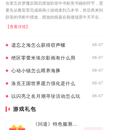
在第五折梦魇后期后摆放卧室中书柜里书籍的环节，需
要先从教室里完成画画小游戏拿到几本书，然后再来到
卧室的书柜中摆放，摆放的线索在裂缝场景中天平右边
的柜子上，在柜子里可以看到六个格子中每个格子对应
【查看详情】
的线索。来一一对照调整卧室里的书...
遗忘之海怎么获得窃声螺
08-07
绝区零蕾米埃尔影画有什么用
08-07
心动小镇怎么喂养海豚
08-07
洛克王国世界愿力强化是什么
08-07
以闪亮之名月潮寻珍活动怎么玩
08-07
游戏礼包
《问道》特色服测试激活码