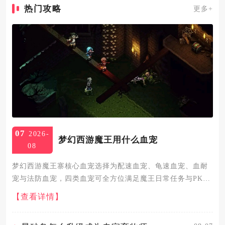
热门攻略
更多+
07
2026-
梦幻西游魔王用什么血宠
08
梦幻西游魔王寨核心血宠选择为配速血宠、龟速血宠、血耐
宠与法防血宠，四类血宠可全方位满足魔王日常任务与PK竞
技的核心需求。配速血宠是魔王寨最核心的血宠类型，速度
【查看详情】
需精准控制在比人物快50到100点，采用3体2敏或2体3敏加
点。核...