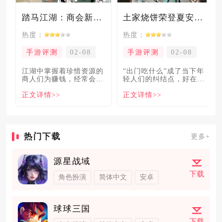
踏马江湖：商会新玩法坑惨奸商，拼多多砍一砍洗脑夏安！
土家烧饼荣登夏安必吃榜？烧饼西施摇身成流量网红！
热度：
热度：
手游评测
02-08
手游评测
02-08
​江湖中掌握着珍惜资源的
“出门吃什么”成了当下年
商人们为赚钱，经常会让
轻人们的纠结点，好在美
自己贩卖的商品溢价数
食必吃榜的出现，为大伙
正文详情>>
正文详情>>
倍，
解
热门下载
更多+
源星战域
下载
角色扮演
简体中文
安卓
球球三国
下载