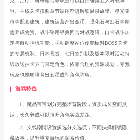
克、治疗、斩杀输出等职业可以自由编排五人对战阵
容。主线关卡按照章节循序渐进解锁温泉旅馆、星光集
市等配套建筑，建筑运营产出金币、强化石与虹石等刚
需养成物资。战斗采用经典回合对战逻辑，自带战斗加
速与自动挂机功能，手动调整站位便能应对BOSS关卡
的专属机制。日常悬赏、七日签到以及版本限时活动持
续放送抽卡券与限定角色，依靠合理的资源规划，零氪
玩家也能够培育出五星成型角色阵容。
游戏特色
1、魔晶宝宝划分完整培育阶段，资质成长空间灵
活，长久养成可以拉开角色实战差距。
2、支线剧情设置多选分支选项，不同抉择解锁隐
藏故事，提升重复游玩的探索价值。