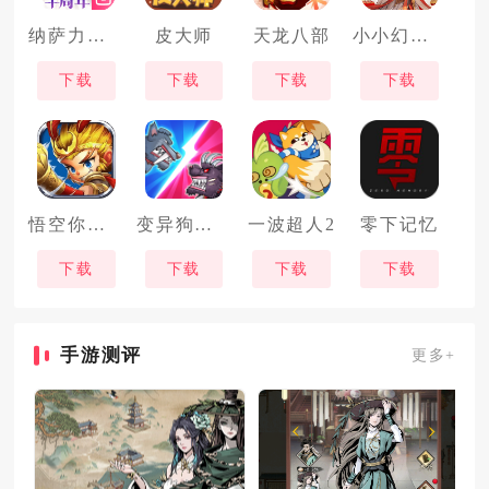
纳萨力克之王
皮大师
天龙八部
小小幻兽录
下载
下载
下载
下载
悟空你别跑
变异狗大战
一波超人2
零下记忆
下载
下载
下载
下载
手游测评
更多+