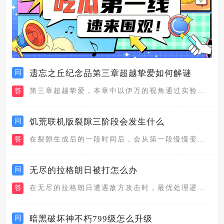
问
遗忘之丘纪念品第三章超越挚爱如何解谜
答
第三章超越挚爱，本章中以伊万的视角通过实验室的魔法装置，来帮...
问
饥荒联机版裂隙三阶段会发生什么
答
在裂隙生成后的一段时间后，会从第一段慢慢变成第二段直到第三段...
问
无尽的拉格朗日被打怎么办
答
在无尽的拉格朗日遭遇敌方攻击时，最优处理逻辑分为即时避险、联...
问
暗黑破坏神不朽799级怎么升级