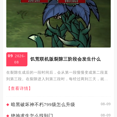
09
2026-
饥荒联机版裂隙三阶段会发生什么
08
在裂隙生成后的一段时间后，会从第一段慢慢变成第二段直
到第三段。在裂隙进入到第三段时，每经过两到三天，就会
选择一个移植植物集群作为目标，包括草、浆果丛、非种子
【查看详情】
阶段的农作物等等，如果不存在这类目标的花，则会选择野
生植物作物来作为...
08-09
暗黑破坏神不朽799级怎么升级
08-09
绝地求生怎么找到门