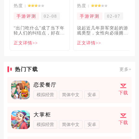
热度：
热度：
手游评测
02-08
手游评测
02-07
“出门吃什么”成了当下年
说起近几年异军突起的游
轻人们的纠结点，好在美
戏类型，女性向必须拥有
食必吃榜的出现，为大伙
姓名。各大中小厂商、知
正文详情>>
正文详情>>
解
名大
热门下载
更多+
恋爱餐厅
下载
模拟经营
简体中文
安卓
大掌柜
下载
模拟经营
简体中文
安卓