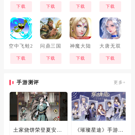
下载
下载
下载
下载
空中飞蛙2
问鼎三国
神魔大陆
大唐无双
下载
下载
下载
下载
手游测评
更多+
土家烧饼荣登夏安必吃榜？烧饼西施摇身成流量网红！
《璀璨星途》手游测评：专注事业与搞钱，这波“真香”了！