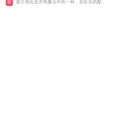
愿力强化是共鸣魔法中的一种，在队伍的配置中修改，当前一共有两...
答