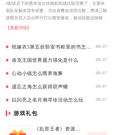
0影状态下的蕾米埃尔技能机制就比较完整了，主要依
靠队友触发异常积蓄，为自身叠加流明点数，攒满三颗
虚曜后切入后台即可打出耀变爆发，被动技能还能根据
队伍内的异常角色数量提供攻击力加成与异常积蓄速率
【查看详情】
增益。1影是蕾米埃尔加快启动效率...
纸嫁衣5第五折卧室书柜里的书怎么摆
08-07
洛克王国世界愿力强化是什么
08-07
心动小镇怎么喂养海豚
08-07
遗忘之海怎么获得窃声螺
08-07
以闪亮之名月潮寻珍活动怎么玩
08-07
游戏礼包
《乱世王者》资源成长福利包