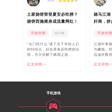
热度：
土家烧饼荣登夏安必吃榜？
踏马江湖
烧饼西施摇身成流量网红！
奸商，拼
安！
手游评测
02-08
手游评
“出门吃什么”成了当下年轻人们
​江湖中掌
的纠结点，好在美食必吃榜的出
为赚钱，
现，为大伙解了燃眉之急...
品溢价数倍
正文详情>>
正文详情>
手机游戏