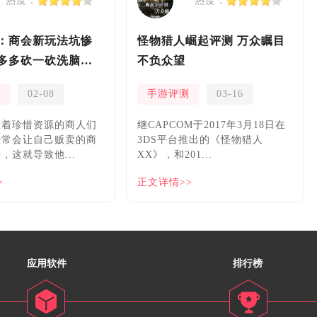
热度：
热度：
：商会新玩法坑惨
怪物猎人崛起评测 万众瞩目
多多砍一砍洗脑夏
不负众望
测
02-08
手游评测
03-16
握着珍惜资源的商人们
继CAPCOM于2017年3月18日在
经常会让自己贩卖的商
3DS平台推出的《怪物猎人
，这就导致他...
XX》，和201...
>
正文详情>>
应用软件
排行榜