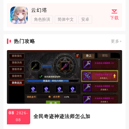
云幻塔
下载
角色扮演
简体中文
安卓
热门攻略
更多+
08
2026-
全民奇迹神迹法师怎么加
08