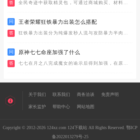
答
全民奇迹中获取精灵包，可通过商城购买、材料合成、成就奖励、活...
问
王者荣耀狂铁暴力出装怎么搭配
答
狂铁暴力出装分为纯爆发秒人流与攻防暴力半肉两套主流搭配，纯爆...
问
原神七七命座加强了什么
答
七七在月之八完成魔女的谕示后得到加强，在原本的基础上，让七七...
关于我们
联系我们
商务洽谈
免责声明
家长监护
帮助中心
网站地图
Copyright © 2012-2026 124xz.com 124下载站 All Rights Reserved.
鄂ICP
备2022013279号-25