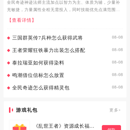
全民奇迹神迹法师主流加点以智力为主、体质为辅，少量补
充敏捷，力量属性全程无需投入，同时技能优先点满范围输
出与核心被动，搭配护盾、控制技能均衡养成，整体分为纯
【查看详情】
输出流、均衡续航流两大实用加点方向，适配日常刷怪、副
本攻坚、竞技对抗...
08-08
三国群英传7兵种怎么获得武将
08-08
王者荣耀狂铁暴力出装怎么搭配
08-08
泰拉瑞亚如何获得染料
08-08
鸣潮借位信标怎么放置
08-08
全民奇迹怎么获得精灵包
游戏礼包
更多+
《乱世王者》资源成长福利包
领取