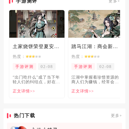
手游测评
更多+
土家烧饼荣登夏安必吃榜？烧饼西施摇身成流量网红！
踏马江湖：商会新玩法坑惨奸商，拼多多砍一砍洗脑夏安！
热度：
热度：
手游评测
02-08
手游评测
02-08
“出门吃什么”成了当下年
​江湖中掌握着珍惜资源的
轻人们的纠结点，好在美
商人们为赚钱，经常会让
食必吃榜的出现，为大伙
自己贩卖的商品溢价数
正文详情>>
正文详情>>
解
倍，
热门下载
更多+