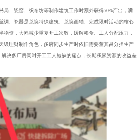
书局、瓷窑、织布坊等制作建筑工作时额外获得50%产出，满
丝绸、瓷器是兑换特殊建筑、兑换画轴、完成限时活动的核心
半物资，大幅减少重复开工次数，缓解粮食、工人分配压力，
天级理财制作角色，多府同步生产时依旧需要董其昌分担生产
，解决多厂房同时开工工人短缺的痛点，长期积累资源的收益差