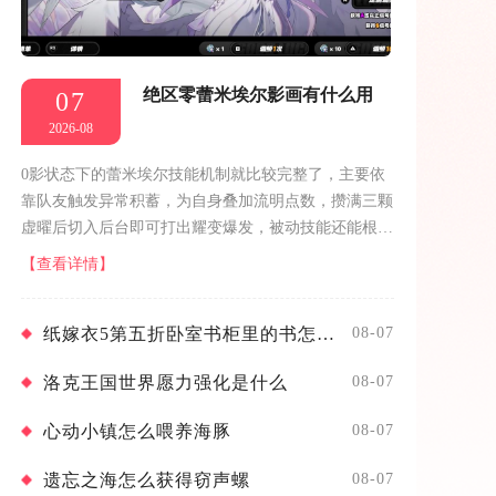
绝区零蕾米埃尔影画有什么用
07
2026-08
0影状态下的蕾米埃尔技能机制就比较完整了，主要依
靠队友触发异常积蓄，为自身叠加流明点数，攒满三颗
虚曜后切入后台即可打出耀变爆发，被动技能还能根据
队伍内的异常角色数量提供攻击力加成与异常积蓄速率
【查看详情】
增益。1影是蕾米埃尔加快启动效率...
纸嫁衣5第五折卧室书柜里的书怎么摆
08-07
洛克王国世界愿力强化是什么
08-07
心动小镇怎么喂养海豚
08-07
遗忘之海怎么获得窃声螺
08-07