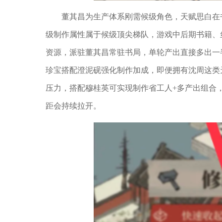
董其昌为生产体系刚需候级角色，天赋思白在
级制作属性属于候级顶尖梯队，游戏中后期书籍、
资源，派驻董其昌常驻书局，单轮产出直接多出一
珍宝搭配澄泥砚强化制作加成，即便拥有沈周这类
压力，搭配穆桂英可实现制作省工人+多产出组合
距会持续拉开。