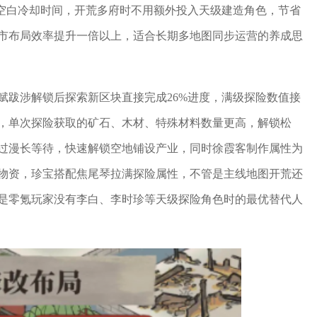
量空白冷却时间，开荒多府时不用额外投入天级建造角色，节省
市布局效率提升一倍以上，适合长期多地图同步运营的养成思
赋跋涉解锁后探索新区块直接完成26%进度，满级探险数值接
，单次探险获取的矿石、木材、特殊材料数量更高，解锁松
过漫长等待，快速解锁空地铺设产业，同时徐霞客制作属性为
物资，珍宝搭配焦尾琴拉满探险属性，不管是主线地图开荒还
是零氪玩家没有李白、李时珍等天级探险角色时的最优替代人