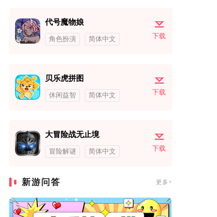
代号魔物娘
下载
角色扮演
简体中文
贝乐虎拼图
下载
休闲益智
简体中文
大冒险战无止境
下载
冒险解谜
简体中文
新游问答
更多+