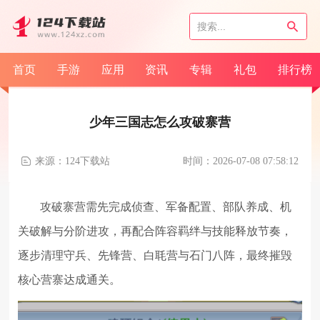
首页
手游
应用
资讯
专辑
礼包
排行榜
少年三国志怎么攻破寨营
来源：124下载站
时间：2026-07-08 07:58:12
攻破寨营需先完成侦查、军备配置、部队养成、机
关破解与分阶进攻，再配合阵容羁绊与技能释放节奏，
逐步清理守兵、先锋营、白毦营与石门八阵，最终摧毁
核心营寨达成通关。