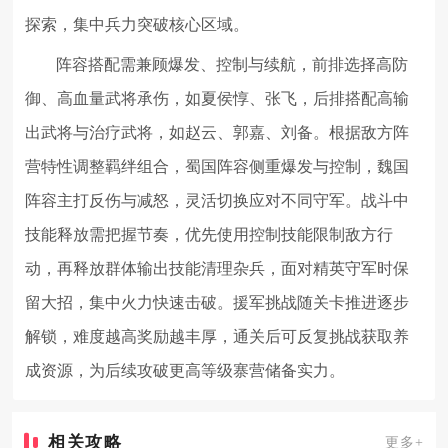
探索，集中兵力突破核心区域。
阵容搭配需兼顾爆发、控制与续航，前排选择高防
御、高血量武将承伤，如夏侯惇、张飞，后排搭配高输
出武将与治疗武将，如赵云、郭嘉、刘备。根据敌方阵
营特性调整羁绊组合，蜀国阵容侧重爆发与控制，魏国
阵容主打反伤与减怒，灵活切换应对不同守军。战斗中
技能释放需把握节奏，优先使用控制技能限制敌方行
动，再释放群体输出技能清理杂兵，面对精英守军时保
留大招，集中火力快速击破。援军挑战随关卡推进逐步
解锁，难度越高奖励越丰厚，通关后可反复挑战获取养
成资源，为后续攻破更高等级寨营储备实力。
相关攻略
更多+