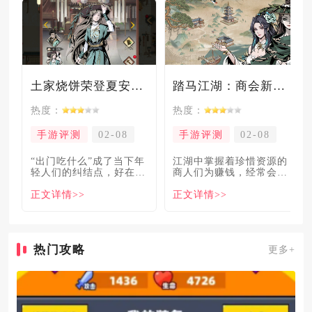
土家烧饼荣登夏安必吃榜？烧饼西施摇身成流量网红！
踏马江湖：商会新玩法坑惨奸商，拼多多砍一砍洗脑夏安！
热度：
热度：
手游评测
02-08
手游评测
02-08
“出门吃什么”成了当下年
​江湖中掌握着珍惜资源的
轻人们的纠结点，好在美
商人们为赚钱，经常会让
食必吃榜的出现，为大伙
自己贩卖的商品溢价数
正文详情>>
正文详情>>
解
倍，
热门攻略
更多+