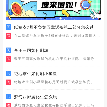
问
纸嫁衣7卿不负第五章返殃第二部分怎么过
答
在从孽镜台拿到珠子2和布娃娃后，来到火海用大夹子夹起锅内纸人...
问
帝王三国如何刷城
答
帝王三国高效刷城的核心在于兵种搭配、将领分组、战场指挥、资源...
问
绝地求生如何刷小星星
答
绝地求生刷小星星核心是通过提升武器熟练度、完成赛季任务、高效...
问
梦幻西游魔化生怎么玩
答
梦幻西游魔化生是化生寺的法系输出流派，以高爆发群秒、兼顾治疗...