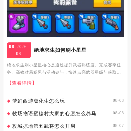
08
2026-
绝地求生如何刷小星星
08
绝地求生刷小星星核心是通过提升武器熟练度、完成赛季任
务、高效对局积累与活动参与，快速点亮武器星级与获取任
务星星，核心路径为专注武器使用、完成任务目标、优化对
【查看详情】
局效率、叠加活动奖励，多线并行实现快速刷取。武器熟练
度小星星是最基础...
08-08
梦幻西游魔化生怎么玩
08-08
牧场物语蜜糖村大家的心愿怎么养马
08-07
攻城掠地第五武将怎么开启