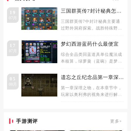
三国群英传7封计秘典怎么获得
19
07月
三国群英传7中封计秘典主要通
过野外洞府探索、战胜特殊野
怪、城市道具购买以及剧情事件
掉落四种
梦幻西游蓝药什么最便宜
17
07月
综合全品类回蓝道具单位魔法成
本核算，绿萝羹（蓝碗）是梦幻
西游性价比最高、单价成本最低
的蓝药
遗忘之丘纪念品第一章深埋之物怎么通关
05
08月
第一章深埋之物，在本章节中，
玩家以奥利弗的视角来进行解
谜。首先查看墙壁上相框老头头
上的三点
手游测评
更多+