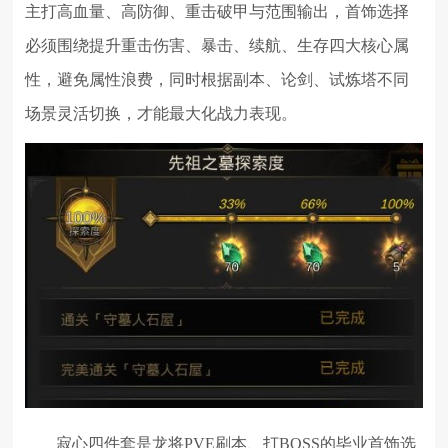
主打高血量、高防御、重击破甲与范围输出，首饰选择
必须围绕提升重击伤害、暴击、续航、生存四大核心属
性，避免属性浪费，同时根据副本、论剑、试炼塔不同
场景灵活切换，才能最大化战力表现。
寂心四件套是龙将PVE刷本、打BOSS的毕业首饰选