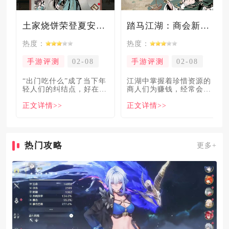
土家烧饼荣登夏安必吃榜？烧饼西施摇身成流量网红！
踏马江湖：商会新玩法坑惨奸商，拼多多砍一砍洗脑夏安！
热度：
热度：
手游评测
02-08
手游评测
02-08
“出门吃什么”成了当下年
​江湖中掌握着珍惜资源的
轻人们的纠结点，好在美
商人们为赚钱，经常会让
食必吃榜的出现，为大伙
自己贩卖的商品溢价数
正文详情>>
正文详情>>
解
倍，
热门攻略
更多+