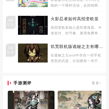
线的一个限时活动，会持续两周
直到7月24日结束，在活动中通
过
火影忍者如何高招变欧皇
26
07月
高招变欧皇核心是吃透保底、卡
准首付、控节奏、善用免费单抽
与组织祈愿，长期稳定高爆率出
整卡，
饥荒联机版诡秘之主有哪些手杖武器
14
07月
在诡秘之主mod中存在一些手杖
类型的武器，分别拥有一些不同
的限制与效果。第一个手杖为值
夜者
手游测评
更多+