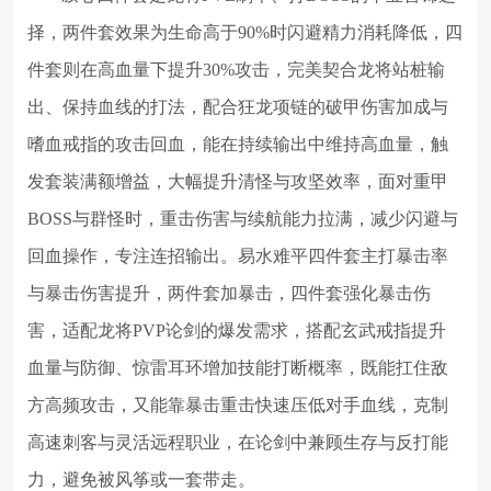
择，两件套效果为生命高于90%时闪避精力消耗降低，四
件套则在高血量下提升30%攻击，完美契合龙将站桩输
出、保持血线的打法，配合狂龙项链的破甲伤害加成与
嗜血戒指的攻击回血，能在持续输出中维持高血量，触
发套装满额增益，大幅提升清怪与攻坚效率，面对重甲
BOSS与群怪时，重击伤害与续航能力拉满，减少闪避与
回血操作，专注连招输出。易水难平四件套主打暴击率
与暴击伤害提升，两件套加暴击，四件套强化暴击伤
害，适配龙将PVP论剑的爆发需求，搭配玄武戒指提升
血量与防御、惊雷耳环增加技能打断概率，既能扛住敌
方高频攻击，又能靠暴击重击快速压低对手血线，克制
高速刺客与灵活远程职业，在论剑中兼顾生存与反打能
力，避免被风筝或一套带走。