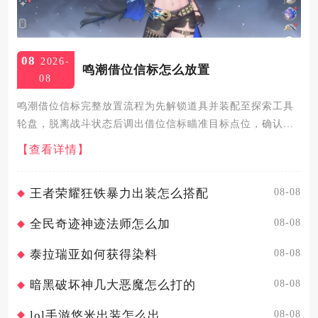
08
2026-
鸣潮借位信标怎么放置
08
鸣潮借位信标完整放置流程为先解锁道具并装配至探索工具
轮盘，脱离战斗状态后调出借位信标瞄准目标点位，确认放
置消耗标芯模块生成临时传送标记，单世界最多同时留存3处
【查看详情】
信标，满额后需清理旧标记才能新增点位。整套操作分为道
具解锁装配、实...
08-08
王者荣耀狂铁暴力出装怎么搭配
08-08
全民奇迹神迹法师怎么加
08-08
泰拉瑞亚如何获得染料
08-08
暗黑破坏神几大恶魔怎么打的
08-08
lol手游悠米出装怎么出