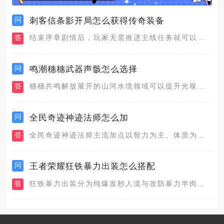
问
刺客信条影开局怎么获得传奇装备
答
结束序章剧情后，玩家无需推进主线任务就可以在初始区域获取多件...
问
鸣潮穗穗武器声骸怎么选择
答
穗穗共鸣解放展开的山河水境领域可以提升光噪、霜渐、聚爆、电磁...
问
全民奇迹神迹法师怎么加
答
全民奇迹神迹法师主流加点以智力为主、体质为辅，少量补充敏捷，...
问
王者荣耀狂铁暴力出装怎么搭配
答
狂铁暴力出装分为纯爆发秒人流与攻防暴力半肉两套主流搭配，纯爆...