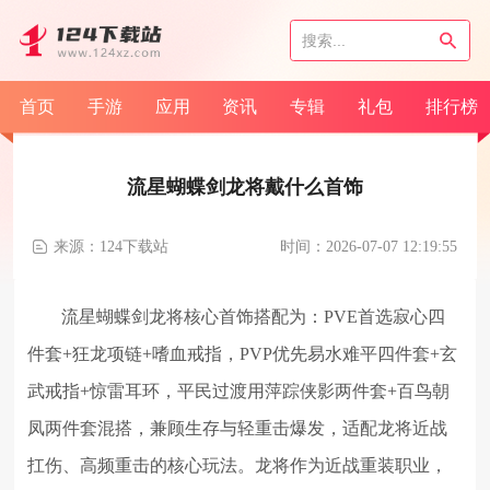
首页
手游
应用
资讯
专辑
礼包
排行榜
流星蝴蝶剑龙将戴什么首饰
来源：124下载站
时间：2026-07-07 12:19:55
流星蝴蝶剑龙将核心首饰搭配为：PVE首选寂心四
件套+狂龙项链+嗜血戒指，PVP优先易水难平四件套+玄
武戒指+惊雷耳环，平民过渡用萍踪侠影两件套+百鸟朝
凤两件套混搭，兼顾生存与轻重击爆发，适配龙将近战
扛伤、高频重击的核心玩法。龙将作为近战重装职业，