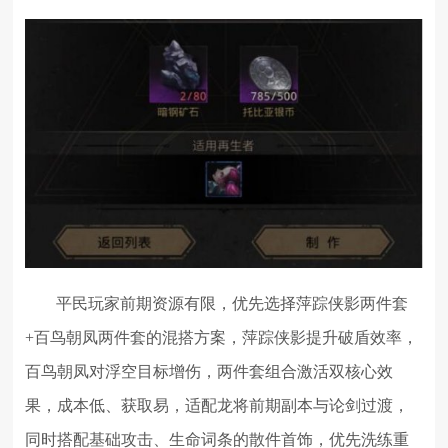
平民玩家前期资源有限，优先选择萍踪侠影两件套
+百鸟朝凤两件套的混搭方案，萍踪侠影提升破盾效率，
百鸟朝凤对浮空目标增伤，两件套组合激活双核心效
果，成本低、获取易，适配龙将前期副本与论剑过渡，
同时搭配基础攻击、生命词条的散件首饰，优先洗练重