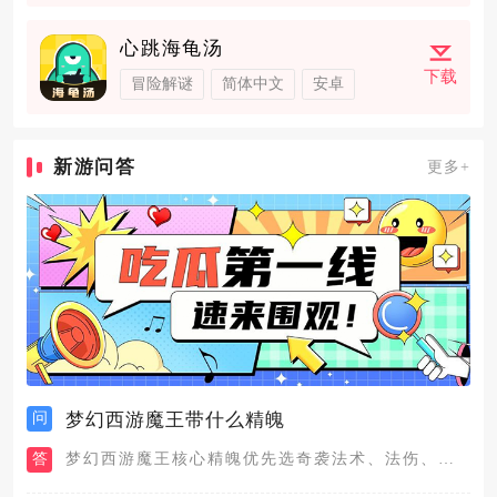
心跳海龟汤
下载
冒险解谜
简体中文
安卓
新游问答
更多+
问
梦幻西游魔王带什么精魄
答
梦幻西游魔王核心精魄优先选奇袭法术、法伤、法术暴击、法伤化劲...