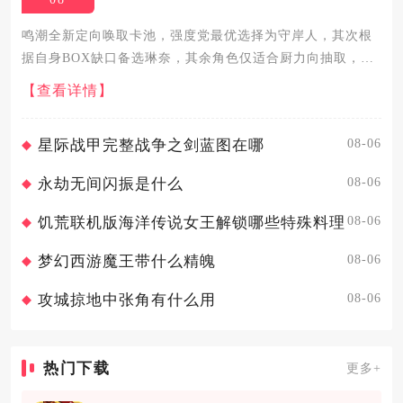
鸣潮全新定向唤取卡池，强度党最优选择为守岸人，其次根
据自身BOX缺口备选琳奈，其余角色仅适合厨力向抽取，实
战性价比差距明显，这份选择逻辑适配新手开荒、老玩家补
【查看详情】
体系两种主流游玩场景，也是当前主流攻略社区经过大量实
战验证后的统一...
08-06
星际战甲完整战争之剑蓝图在哪
08-06
永劫无间闪振是什么
08-06
饥荒联机版海洋传说女王解锁哪些特殊料理
08-06
梦幻西游魔王带什么精魄
08-06
攻城掠地中张角有什么用
热门下载
更多+