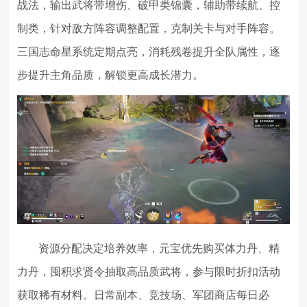
战法，输出武将带增伤、破甲类锦囊，辅助带续航、控
制类，针对敌方阵容调整配置，克制关卡与对手阵容。
三国志命星系统定期点亮，消耗残卷提升全队属性，逐
步提升主角品质，解锁更高成长潜力。
资源分配决定培养效率，元宝优先购买体力丹、精
力丹，囤积求贤令抽取高品质武将，参与限时折扣活动
获取稀有材料。日常副本、竞技场、军团商店每日必