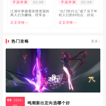
手游评测
02-08
手游评测
02-08
​江湖中掌握着珍惜资源的
“出门吃什么”成了当下年
商人们为赚钱，经常会让
轻人们的纠结点，好在美
自己贩卖的商品溢价数
食必吃榜的出现，为大伙
正文详情>>
正文详情>>
倍，
解
热门攻略
更多+
06
2026-
鸣潮新出定向选哪个好
08