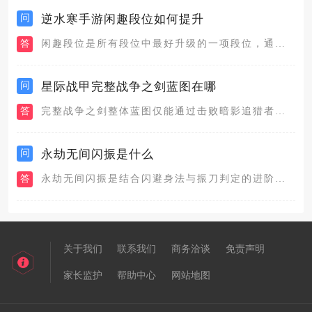
问
逆水寒手游闲趣段位如何提升
答
闲趣段位是所有段位中最好升级的一项段位，通过各种闲趣玩法都可...
问
星际战甲完整战争之剑蓝图在哪
答
完整战争之剑整体蓝图仅能通过击败暗影追猎者（ShadowSt...
问
永劫无间闪振是什么
答
永劫无间闪振是结合闪避身法与振刀判定的进阶反制操作，依靠闪避...
关于我们
联系我们
商务洽谈
免责声明
家长监护
帮助中心
网站地图