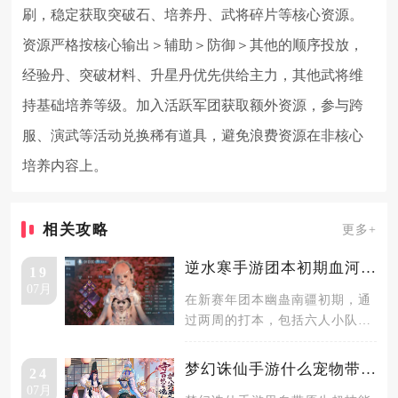
刷，稳定获取突破石、培养丹、武将碎片等核心资源。
资源严格按核心输出＞辅助＞防御＞其他的顺序投放，
经验丹、突破材料、升星丹优先供给主力，其他武将维
持基础培养等级。加入活跃军团获取额外资源，参与跨
服、演武等活动兑换稀有道具，避免浪费资源在非核心
培养内容上。
相关攻略
更多+
逆水寒手游团本初期血河穿什么装备
19
07月
在新赛年团本幽蛊南疆初期，通
过两周的打本，包括六人小队本
和十二人团本，或多或少都得到
了一些
梦幻诛仙手游什么宠物带超技能
24
07月