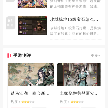
梦幻诛仙手游里自带原生超技能
的宠物主要有神兽朱雀、普通宠
物刺空之矛，神兽类宠物天生可
携带强
攻城掠地15级宝石怎么打磨
06
07月
攻城掠地15级宝石打磨，是将满
级宝石转化为晶石的核心进阶操
作，完成打磨后宝石会蜕变为1
阶晶
手游测评
更多+
踏马江湖：商会新玩法坑惨奸商，拼多多砍一砍洗脑夏安！
土家烧饼荣登夏安必吃榜？烧饼西施摇身成流量网红！
热度：
热度：