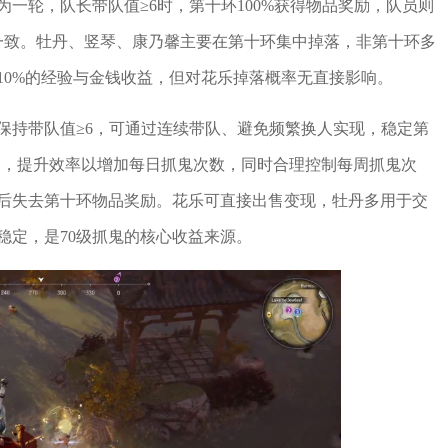
为一轮，队长带队值≥6时，第十环100%获得物品奖励，队员则
一致。牡丹、竖琴、康乃馨主要在第十环集中掉落，非第十环多
10%的经验与金钱收益，但对花乐掉落概率无直接影响。
保持带队值≥6，可通过连续带队、避免频繁换人实现，稳定第
合，提升效率以增加每日抓鬼次数，同时合理控制每周抓鬼次
0次后失去第十环物品奖励。花乐可直接出售变现，牡丹多用于交
稳定，是70级抓鬼的核心收益来源。