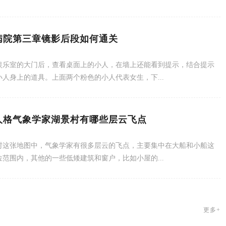
病院第三章镜影后段如何通关
娱乐室的大门后，查看桌面上的小人，在墙上还能看到提示，结合提示
小人身上的道具。上面两个粉色的小人代表女生，下...
人格气象学家湖景村有哪些层云飞点
村这张地图中，气象学家有很多层云的飞点，主要集中在大船和小船这
位范围内，其他的一些低矮建筑和窗户，比如小屋的...
更多+