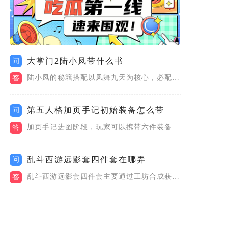
大掌门2陆小凤带什么书
问
陆小凤的秘籍搭配以凤舞九天为核心，必配一本攻击型绝世甲级秘籍...
答
第五人格加页手记初始装备怎么带
问
加页手记进图阶段，玩家可以携带六件装备，其中武器，照明道具都...
答
乱斗西游远影套四件套在哪弄
问
乱斗西游远影套四件套主要通过工坊合成获取，同时套装的部分部件...
答