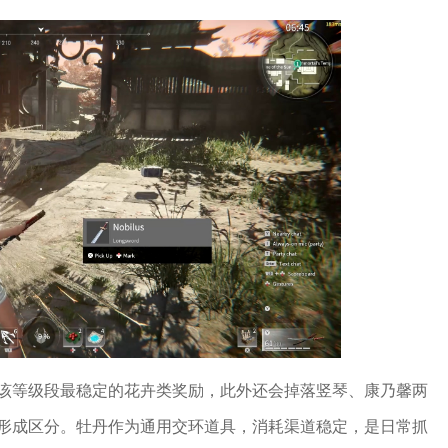
是该等级段最稳定的花卉类奖励，此外还会掉落竖琴、康乃馨两
形成区分。牡丹作为通用交环道具，消耗渠道稳定，是日常抓