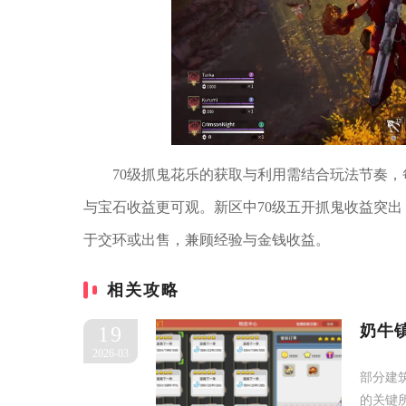
70级抓鬼花乐的获取与利用需结合玩法节奏，
与宝石收益更可观。新区中70级五开抓鬼收益突
于交环或出售，兼顾经验与金钱收益。
相关攻略
奶牛
19
2026-03
部分建
的关键