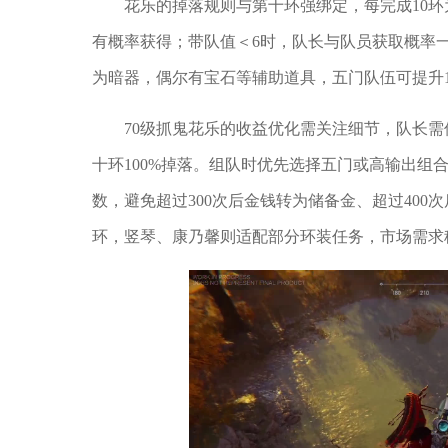
花乐的掉落规则与第十环强绑定，每完成10环
有概率获得；带队值＜6时，队长与队员获取概率
为暗器，偶尔有宝石等辅助道具，五门队伍可提升
70级抓鬼花乐的收益优化需关注细节，队长需
十环100%掉落。组队时优先选择五门或高输出组
数，避免超过300次后金钱转为储备金、超过40
环，竖琴、康乃馨则适配部分环装任务，市场需求