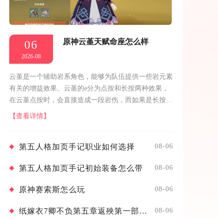
原神云堇天赋命座怎么样
06
2026-08
云堇是一个辅助岩系角色，能够为队伍提供一些岩元素
有关的增益效果。云堇的e分为点按和长按两种效果，
在云堇点按时，会直接造成一段岩伤，而如果是长按的
话，会额外开一个岩元素护盾，在松手的时候释放岩
【查看详情】
伤。在云堇开大后会造成范围岩伤，并...
第五人格加页手记职业如何选择
08-06
第五人格加页手记初始装备怎么带
08-06
原神赛索斯怎么玩
08-06
纸嫁衣7卿不负第五章返殃第一部分如何解谜
08-06