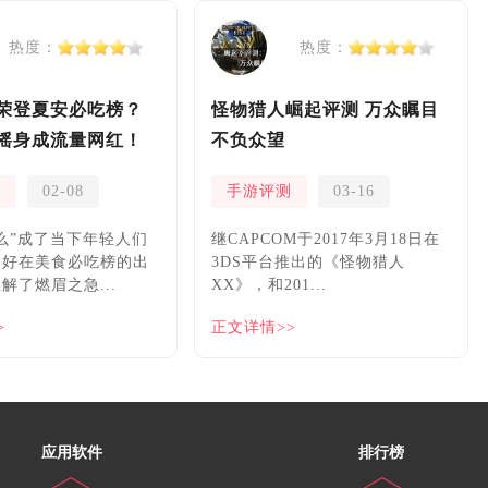
热度：
热度：
荣登夏安必吃榜？
怪物猎人崛起评测 万众瞩目
摇身成流量网红！
不负众望
测
02-08
手游评测
03-16
么”成了当下年轻人们
继CAPCOM于2017年3月18日在
，好在美食必吃榜的出
3DS平台推出的《怪物猎人
解了燃眉之急...
XX》，和201...
>
正文详情>>
应用软件
排行榜