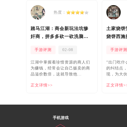
热度：
踏马江湖：商会新玩法坑惨
土家烧饼
奸商，拼多多砍一砍洗脑夏
烧饼西施
安！
手游评测
02-08
手游评
​江湖中掌握着珍惜资源的商人们
“出门吃什
为赚钱，经常会让自己贩卖的商
的纠结点
品溢价数倍，这就导致他...
现，为大伙
正文详情>>
正文详情>
手机游戏