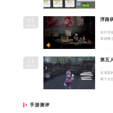
浮路
01
2026-06
在打开
来调整
第五
21
2026-04
在湖景
两个点
手游测评