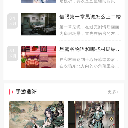
是桃祈，其次是五星辅助丽贝
卡，二者在全队护盾和单次承伤
上限上拉
借眼第一章见诡怎么上二楼
04
07月
第一章见诡，在过完剧情后画面
为病房场景，首先在病房的左边
床头柜的抽屉里能够拿到一对电
池，把
星露谷物语和哪些村民结婚能获得特殊物品
31
07月
在和村民达到十心好感结婚后，
在农场东北方向的小角落里会有
村民对应属性物品，以及农舍内
会有村
手游测评
更多+