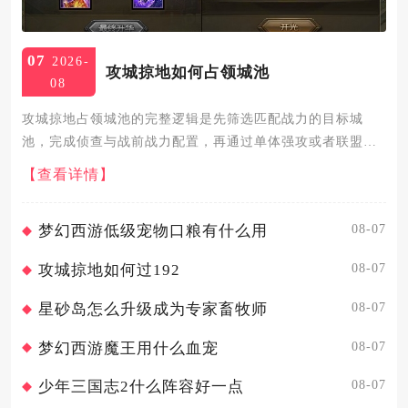
07
2026-
攻城掠地如何占领城池
08
攻城掠地占领城池的完整逻辑是先筛选匹配战力的目标城
池，完成侦查与战前战力配置，再通过单体强攻或者联盟合
围击溃城内守军，最后完成城池驻守与防御搭建即可正式掌
【查看详情】
控城池，整套流程分为目标筛选、战前筹备、实战破城、战
后固守四个核心环节...
08-07
梦幻西游低级宠物口粮有什么用
08-07
攻城掠地如何过192
08-07
星砂岛怎么升级成为专家畜牧师
08-07
梦幻西游魔王用什么血宠
08-07
少年三国志2什么阵容好一点