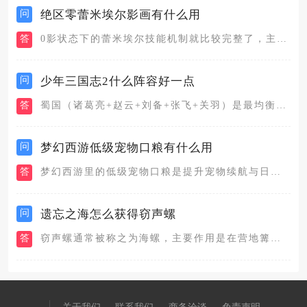
问
绝区零蕾米埃尔影画有什么用
答
0影状态下的蕾米埃尔技能机制就比较完整了，主要依靠队友触发异...
问
少年三国志2什么阵容好一点
答
蜀国（诸葛亮+赵云+刘备+张飞+关羽）是最均衡、适用场景最广...
问
梦幻西游低级宠物口粮有什么用
答
梦幻西游里的低级宠物口粮是提升宠物续航与日常养成效率的基础消...
问
遗忘之海怎么获得窃声螺
答
窃声螺通常被称之为海螺，主要作用是在营地篝火让船员学习或者是...
关于我们
联系我们
商务洽谈
免责声明