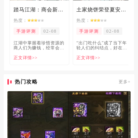
踏马江湖：商会新玩法坑惨奸商，拼多多砍一砍洗脑夏安！
土家烧饼荣登夏安必吃榜？烧饼西施摇身成流量网红！
热度：
热度：
手游评测
02-08
手游评测
02-08
​江湖中掌握着珍惜资源的
“出门吃什么”成了当下年
商人们为赚钱，经常会让
轻人们的纠结点，好在美
自己贩卖的商品溢价数
食必吃榜的出现，为大伙
正文详情>>
正文详情>>
倍，
解
热门攻略
更多+