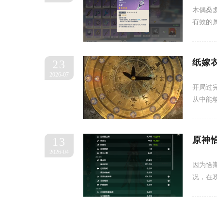
木偶桑
有效的
纸嫁
23
2026-07
开局过
从中能
原神
13
2026-04
因为恰
况，在