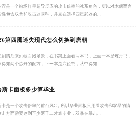
多涅是一个站场打星超导反应的攻击倍率的冰系角色，所以对木偶而言
属性包含双暴和攻击这两种，并且在选择四星武器的...
衣6第四魇迷失现代怎么切换到唐朝
完剧情后来到岐白殿场景，在书架上面看两本书，上面一本是炼丹书，
够得知两个炼丹的配方，下一本是穴位书，从中得知...
恰斯卡面板多少算毕业
斯卡是一个攻击倍率的前台风C，所以毕业面板只用看攻击和双暴的情
攻击方面需要达到至少两千二才算毕业，双暴在暴击...