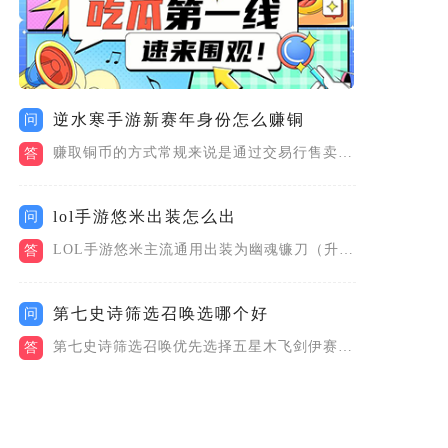
逆水寒手游新赛年身份怎么赚铜
问
赚取铜币的方式常规来说是通过交易行售卖铜币交易的商品，主要通...
答
lol手游悠米出装怎么出
问
LOL手游悠米主流通用出装为幽魂镰刀（升级极冰碎片）、明朗之...
答
第七史诗筛选召唤选哪个好
问
第七史诗筛选召唤优先选择五星木飞剑伊赛丽雅，其次可以附带四星...
答