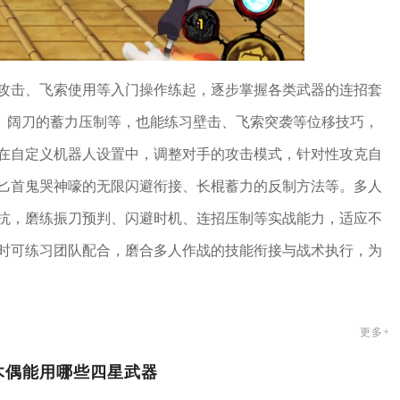
攻击、飞索使用等入门操作练起，逐步掌握各类武器的连招套
、阔刀的蓄力压制等，也能练习壁击、飞索突袭等位移技巧，
在自定义机器人设置中，调整对手的攻击模式，针对性攻克自
匕首鬼哭神嚎的无限闪避衔接、长棍蓄力的反制方法等。多人
抗，磨练振刀预判、闪避时机、连招压制等实战能力，适应不
时可练习团队配合，磨合多人作战的技能衔接与战术执行，为
更多+
木偶能用哪些四星武器