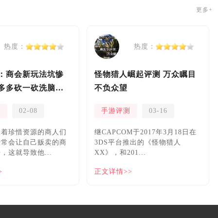
更多+
热度：
热度：
：商会新玩法坑惨
怪物猎人崛起评测 万众瞩目
多多砍一砍洗脑夏
不负众望
测
02-08
手游评测
03-16
握着珍惜资源的商人们
继CAPCOM于2017年3月18日在
经常会让自己贩卖的商
3DS平台推出的《怪物猎人
，这就导致他...
XX》，和201...
>
正文详情>>