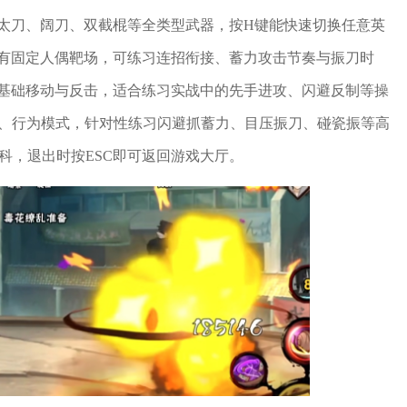
太刀、阔刀、双截棍等全类型武器，按H键能快速切换任意英
有固定人偶靶场，可练习连招衔接、蓄力攻击节奏与振刀时
基础移动与反击，适合练习实战中的先手进攻、闪避反制等操
器、行为模式，针对性练习闪避抓蓄力、目压振刀、碰瓷振等高
百科，退出时按ESC即可返回游戏大厅。