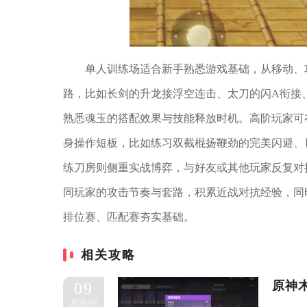
单人训练场适合新手熟悉游戏基础，从移动、
路，比如长剑的升龙接浮空连击、太刀的闪A衔接
熟悉魂玉的搭配效果与技能释放时机。高阶玩家可
身操作短板，比如练习双截棍扬鞭劲的完美闪避、
练刀房则侧重实战博弈，与好友或其他玩家反复对
同玩家的攻击节奏与套路，积累近战对抗经验，同
排位赛、匹配赛夯实基础。
相关攻略
原神
09
2026-07