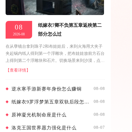
纸嫁衣7卿不负第五章返殃第二
08
部分怎么过
2026-08
在从孽镜台拿到珠子2和布娃娃后，来到火海用大夹子
夹起锅内纸人得到第一个浮雕块，把布娃娃放前方石台
上得到第二个浮雕块和石片。切换场景来到沙漠，点击
左侧的石壁，把石片放上去完成记忆小游戏，进入到洞
【查看详情】
穴内。先点击洞穴内的桌子，把两个...
逆水寒手游新赛年身份怎么赚铜
08-08
纸嫁衣9罗浮梦第五章双轨后段怎么通关
08-08
原神凝光机制命座是什么
08-08
洛克王国世界愿力强化是什么
08-07