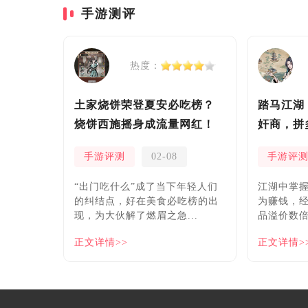
手游测评
热度：
土家烧饼荣登夏安必吃榜？
踏马江湖
烧饼西施摇身成流量网红！
奸商，拼
安！
手游评测
02-08
手游评
“出门吃什么”成了当下年轻人们
​江湖中掌
的纠结点，好在美食必吃榜的出
为赚钱，
现，为大伙解了燃眉之急...
品溢价数倍
正文详情>>
正文详情>