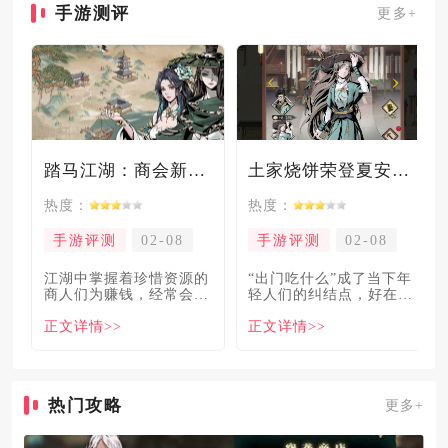
手游测评
更多+
踏马江湖：商会新玩法坑惨奸商，拼多多砍一砍洗脑夏安！
土家烧饼荣登夏安必吃榜？烧饼西施摇身成流量网红！
热度：
热度：
手游评测
02-08
手游评测
02-08
​江湖中掌握着珍惜资源的
“出门吃什么”成了当下年
商人们为赚钱，经常会让
轻人们的纠结点，好在美
自己贩卖的商品溢价数
食必吃榜的出现，为大伙
正文详情>>
正文详情>>
倍，
解
热门攻略
更多+