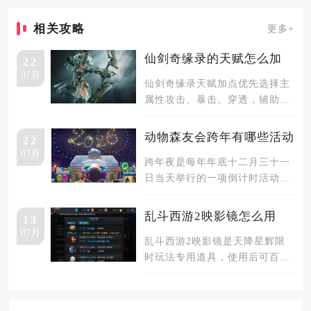
相关攻略
更多+
仙剑奇缘录的天赋怎么加
22
07月
仙剑奇缘录天赋加点优先选择主
属性攻击、暴击、穿透，辅助选
择续航与控制，兼顾输出与生
存，是最
动物森友会跨年有哪些活动
22
07月
跨年夜是每年年底十二月三十一
日当天举行的一项倒计时活动，
从当日早上五点开始活动，一直
持续到
乱斗西游2映影镜怎么用
13
07月
乱斗西游2映影镜是天降星辉限
时玩法专用道具，使用后可百分
百锁定场景内隐藏妖灵坐标，大
幅省去