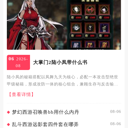
06
2026-
大掌门2陆小凤带什么书
08
陆小凤的秘籍搭配以凤舞九天为核心，必配一本攻击型绝世
甲级秘籍，形成攻防一体的核心组合，兼顾生存与反击输
出，是性价比与强度兼顾的最优解。凤舞九天作为陆小凤的
【查看详情】
招牌合璧秘籍，与花满楼同时上阵可大幅提升全队招架率，
自身触发招架后还能...
08-06
梦幻西游召唤兽bb用什么内丹
08-06
乱斗西游远影套四件套在哪弄