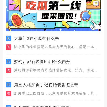
问
大掌门2陆小凤带什么书
答
陆小凤的秘籍搭配以凤舞九天为核心，必配一本攻击型绝世甲级秘籍...
问
梦幻西游召唤兽bb用什么内丹
答
梦幻西游召唤兽内丹选择需按攻宠、法宠、血宠分类搭配，攻宠高级...
问
第五人格加页手记初始装备怎么带
答
加页手记进图阶段，玩家可以携带六件装备，其中武器，照明道具都...