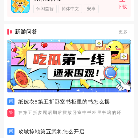
下载
休闲益智
简体中文
安卓
新游问答
更多+
问
纸嫁衣5第五折卧室书柜里的书怎么摆
答
在第五折梦魇后期后摆放卧室中书柜里书籍的环节，需要先从教室里...
问
攻城掠地第五武将怎么开启