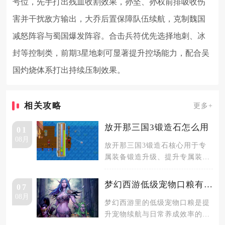
号位，先手打出残血收割效果，孙坚、孙权前排吸收伤
害并干扰敌方输出，大乔后置保障队伍续航，克制魏国
减怒阵容与蜀国爆发阵容。合击兵符优先选择地刺、冰
封等控制类，前期3星地刺可显著提升控场能力，配合吴
国灼烧体系打出持续压制效果。
相关攻略
更多+
放开那三国3锻造石怎么用
01
08月
放开那三国3锻造石核心用于专
属装备锻造升级、提升专属装备
星级与属性，仅能作用于武将专
属装备
梦幻西游低级宠物口粮有什么用
07
08月
梦幻西游里的低级宠物口粮是提
升宠物续航与日常养成效率的基