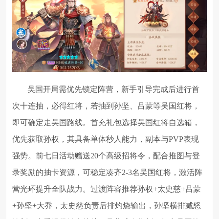
吴国开局需优先锁定阵营，新手引导完成后进行首
次十连抽，必得红将，若抽到孙坚、吕蒙等吴国红将，
即可确定走吴国路线。首充礼包选择吴国红将自选箱，
优先获取孙权，其具备单体秒人能力，副本与PVP表现
强势。前七日活动赠送20个高级招将令，配合推图与登
录奖励的抽卡资源，可稳定凑齐2-3名吴国红将，激活阵
营光环提升全队战力。过渡阵容推荐孙权+太史慈+吕蒙
+孙坚+大乔，太史慈负责后排灼烧输出，孙坚横排减怒