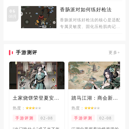
础消耗道具，核心作用为恢复宠
物饱食
香肠派对如何练好枪法
06
08月
香肠派对练好枪法的核心是适配
专属灵敏度、固化压枪肌肉记
忆、结合预瞄与身法完成实战稳
定输出，
手游测评
更多+
土家烧饼荣登夏安必吃榜？烧饼西施摇身成流量网红！
踏马江湖：商会新玩法坑惨奸商，拼多多砍一砍洗脑夏安！
热度：
热度：
手游评测
02-08
手游评测
02-08
“出门吃什么”成了当下年
​江湖中掌握着珍惜资源的