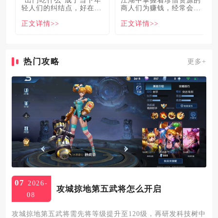
轻人们的纠结点，好在美
商人们为赚钱，经常会让
食必吃榜的出现，为大伙
自己贩卖的商品溢价数
正文详情>>
正文详情>>
解
倍，
热门攻略
更多+
07
2026-
攻城掠地第五武将怎么开启
08
攻城掠地第五武将需先将等级提升至120级，再研发科技树中