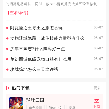
的招募副将科技，同时击败NPC曹真并完成第五珍宝修复，
即可开启副将形式的第五武将，150级后解锁丝绸之路功能可
【查看详情】
实现五主将同阵作战。120级是开启第五武将的基础门槛，等
级...
08-07
阿瓦隆之王寻王之旅怎么玩
08-07
动物迷城隐藏非战斗技能力量型有什么
08-07
少年三国志2什么阵容好一点
08-07
梦幻西游低级宠物口粮有什么用
08-07
攻城掠地怎么三天拿许褚
热门下载
更多+
球球三国
下载
角色扮演
简体中文
安卓