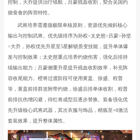
控制，大乔提供治疗续航，吕蒙残血收割，契合吴国灼
烧蚕食的阵营特性。
武将培养需遵循极限单核原则，资源优先倾斜核心
输出与控制武将。优先级排序为孙权>太史慈>吕蒙>孙坚
>大乔，孙权优先升星至5星解锁质变技能，提升单体爆
发与控制效果；太史慈重点培养灼烧伤害，强化后排持
续输出能力；吕蒙侧重升星提升残血收割效率，补充阵
容收尾能力。橙将过渡阶段可使用黄盖、徐盛、程普
等，黄盖前排群攻附带灼烧，徐盛后排单体收割，程普
前排抗伤增闪避，待红将成型后逐步替换。装备强化优
先升级核心武将武器，其次衣服与饰品，精炼至+8激活
套装效果，提升整体属性。