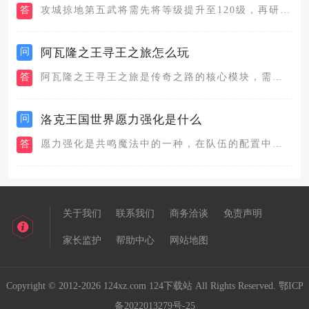
答
攻城掠地第五武将需先将等级提升至120级，再研发科技树中的招...
问
阿瓦隆之王寻王之旅怎么玩
答
阿瓦隆之王寻王之旅是传奇之路的核心模块，需从城市地图右下角进...
问
洛克王国世界愿力强化是什么
答
愿力强化是共鸣魔法中的一种，在队伍的配置中修改，当前一共有两...
关于我们
联系我们
商务洽谈
免责声明
家长监护
帮助中心
网站地图
Copyright © 2012-2026 124xz.com 124下载站 All Rights Reserved.
鄂ICP
备2022013279号-25