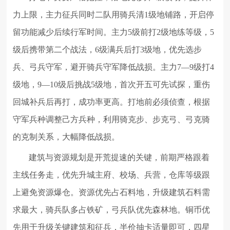
力上限，主力征兵同时二队用骑兵清1级地铺路，开启停
留功能减少后续行军时间。主力5级前打2级地练等级，5
级后携带第二个战法，6级满兵后打3级地，优先选步
兵、弓兵守军，避开骑兵守军降低战损。主力7—9级打4
级地，9—10级后挑战5级地，首次开五可先试探，重伤
回城补兵后再打，成功率更高。打地前必须侦查，根据
守军兵种调整己方兵种，利用骑克步、步克弓、弓克骑
的克制关系，大幅降低战损。
建筑与资源规划是开荒提速的关键，前期严格跟着
主线任务走，优先升城主府、校场、兵营，仓库等级跟
上避免资源爆仓。资源优先占石料地，升级建筑石料需
求最大，骑兵队多占铁矿，弓兵队优先森林地。铜币优
先用于升级关键建筑和征兵，半价抽卡适量即可，四星