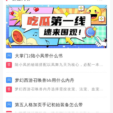
问
大掌门2陆小凤带什么书
答
陆小凤的秘籍搭配以凤舞九天为核心，必配一本攻击型绝世甲级秘籍...
问
梦幻西游召唤兽bb用什么内丹
答
梦幻西游召唤兽内丹选择需按攻宠、法宠、血宠分类搭配，攻宠高级...
问
第五人格加页手记初始装备怎么带