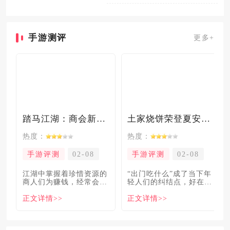
星反应和月反应，上半的buff是
提
手游测评
更多+
踏马江湖：商会新玩法坑惨奸商，拼多多砍一砍洗脑夏安！
土家烧饼荣登夏安必吃榜？烧饼西施摇身成流量网红！
热度：
热度：
手游评测
02-08
手游评测
02-08
​江湖中掌握着珍惜资源的
“出门吃什么”成了当下年
商人们为赚钱，经常会让
轻人们的纠结点，好在美
自己贩卖的商品溢价数
食必吃榜的出现，为大伙
正文详情>>
正文详情>>
倍，
解