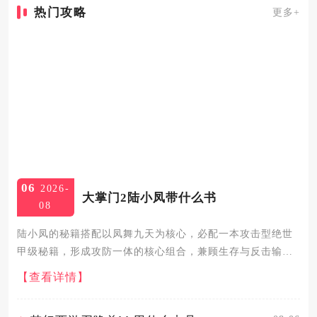
热门攻略
更多+
06
2026-
大掌门2陆小凤带什么书
08
陆小凤的秘籍搭配以凤舞九天为核心，必配一本攻击型绝世
甲级秘籍，形成攻防一体的核心组合，兼顾生存与反击输
出，是性价比与强度兼顾的最优解。凤舞九天作为陆小凤的
【查看详情】
招牌合璧秘籍，与花满楼同时上阵可大幅提升全队招架率，
自身触发招架后还能...