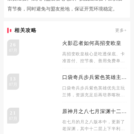
育节奏，同时避免与盟友抢地，保证开荒环境稳定。
相关攻略
更多+
火影忍者如何高招变欧皇
26
07月
高招变欧皇核心是吃透保底、卡
准首付、控节奏、善用免费单抽
与组织祈愿，长期稳定高爆率出
整卡，
口袋奇兵步兵紫色英雄主玩哪个
13
07月
口袋奇兵步兵紫色英雄优先主玩
兰博，资源充足后再培养喀秋莎
作为备选核心，零氪与微氪玩家
只需要
原神月之八七月深渊十二层怎么打
21
07月
在七月的月之八版本中，更新了
老深渊，其中十二层上下半利好