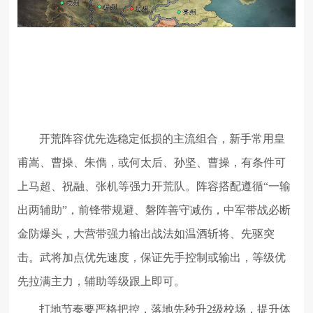
开荒阵容优先选稳定低损的主流组合，新手常用皇
甫嵩、曹操、朱儁，或何太后、孙坚、曹操，有条件可
上马超、祝融、张机等强力开荒队。阵容搭配遵循“一输
出两辅助”，前锋带规避、磐阵善守减伤，中军带战必断
金防爆头，大营带强力输出战法如温酒斩将、先驱突
击。武将加点优先速度，保证先手控制或输出，等级优
先拉满主力，辅助等级跟上即可。
打地节奏要严格把控，落地先秒升2级校场，提升体