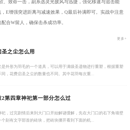
欣、致命一击，副系选灵光披风与迅捷，强化移速与追击能
航，E增强突进距离与减速效果，Q最后补满即可。实战中注意
减速配合W留人，确保击杀成功率。
更多+
启圣之尘怎么用
尘是外形为羽毛的一个道具，可以用于满级圣遗物进行重塑，根据重塑
不同，花费启圣之尘的数量也不同。其中花羽每次重...
鼓2第四章神祀第一部分怎么过
神祀，过完剧情后来到大门口开始解谜缓解，先在大门口的右下角墙壁
一个刻有文字部首的砖块，把砖块挪开看到下面的机...