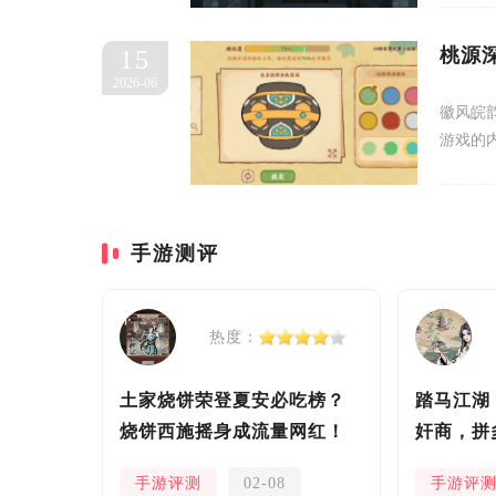
桃源
15
2026-06
徽风皖
游戏的
手游测评
热度：
土家烧饼荣登夏安必吃榜？
踏马江湖
烧饼西施摇身成流量网红！
奸商，拼
安！
手游评测
02-08
手游评