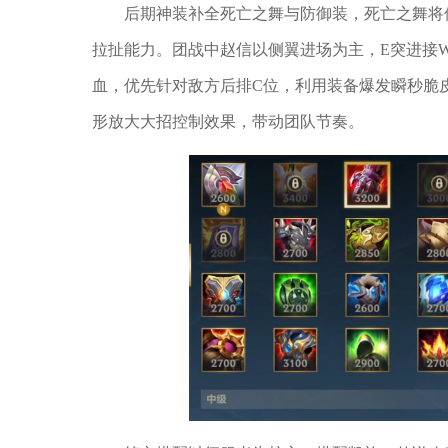
后期神装补全死亡之舞与防御装，死亡之舞将
拉扯能力。团战中赵信以侧翼进场为主，E突进接
血，优先针对敌方后排C位，利用装备爆发瞬秒脆
形放大大招控制效果，带动团队节奏。