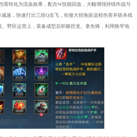
伤害转化为流血效果，配合W技能回血，大幅增强持续作战与
W减速，快速打出三段Q击飞，衔接大招免疫远程伤害并斩杀残
皮。野区运营上，装备成型后积极控龙、拿先锋，利用狭窄地