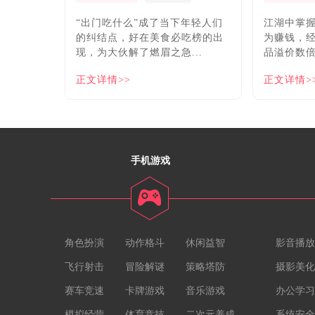
“出门吃什么”成了当下年轻人们
​江湖中掌
的纠结点，好在美食必吃榜的出
为赚钱，
现，为大伙解了燃眉之急...
品溢价数倍
正文详情>>
正文详情>
手机游戏
角色扮演
动作格斗
休闲益智
影音播放
飞行射击
冒险解谜
策略塔防
摄影美化
赛车竞速
卡牌游戏
音乐游戏
办公学习
模拟经营
体育竞技
二次元养成
系统安全