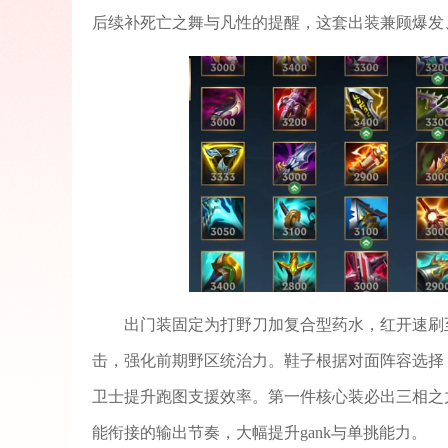
后续补死亡之舞与凡性的提醒，这套出装兼顾爆发
出门装固定为打野刀加复合型药水，红开速刷
击，强化前期野区统治力。鞋子根据对面阵容选择
卫士提升跑图支援效率。第一件核心装必出三相之
能衔接的输出节奏，大幅提升gank与单挑能力。