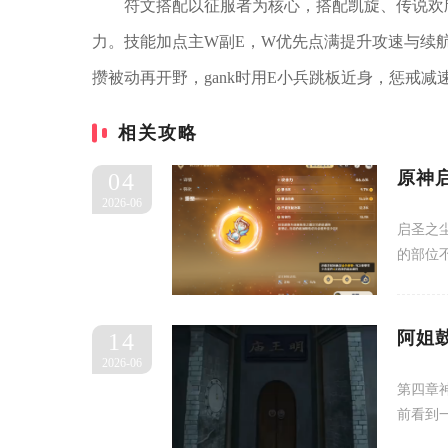
符文搭配以征服者为核心，搭配凯旋、传说欢
力。技能加点主W副E，W优先点满提升攻速与续
攒被动再开野，gank时用E小兵跳板近身，惩戒
相关攻略
原神
04
2026-06
启圣之
的部位
阿姐
14
2026-06
第四章
前看到