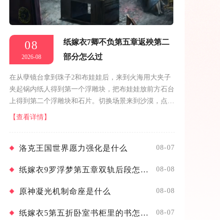
纸嫁衣7卿不负第五章返殃第二
08
部分怎么过
2026-08
在从孽镜台拿到珠子2和布娃娃后，来到火海用大夹子
夹起锅内纸人得到第一个浮雕块，把布娃娃放前方石台
上得到第二个浮雕块和石片。切换场景来到沙漠，点击
左侧的石壁，把石片放上去完成记忆小游戏，进入到洞
【查看详情】
穴内。先点击洞穴内的桌子，把两个...
洛克王国世界愿力强化是什么
08-07
纸嫁衣9罗浮梦第五章双轨后段怎么通关
08-08
原神凝光机制命座是什么
08-08
纸嫁衣5第五折卧室书柜里的书怎么摆
08-07