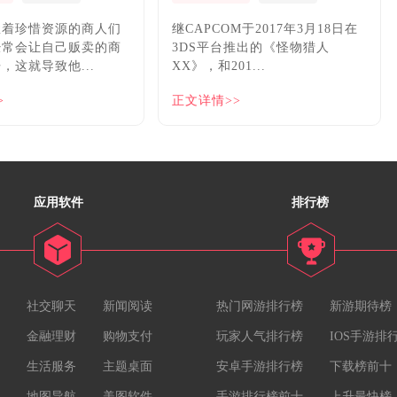
握着珍惜资源的商人们
继CAPCOM于2017年3月18日在
经常会让自己贩卖的商
3DS平台推出的《怪物猎人
，这就导致他...
XX》，和201...
>
正文详情>>
应用软件
排行榜
社交聊天
新闻阅读
热门网游排行榜
新游期待榜
金融理财
购物支付
玩家人气排行榜
IOS手游排
生活服务
主题桌面
安卓手游排行榜
下载榜前十
地图导航
美图软件
手游排行榜前十
上升最快榜