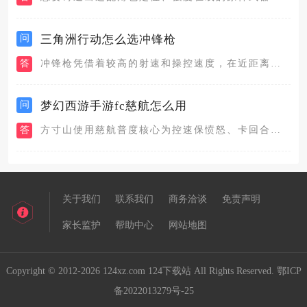
问
三角洲行动怎么选冲锋枪
答
冲锋枪凭借着较高的射速和操控速度，在近距离中的强度要高于大多...
问
梦幻西游手游fc慈航怎么用
答
方寸山使用慈航普度核心为控速保愤怒、卡回合精准释放，依靠一速...
关于我们
联系我们
商务洽谈
免责声明
家长监护
帮助中心
网站地图
Copyright © 2012-2026 124xz.com 124下载站 All Rights Reserved.
鄂ICP
备2022013279号-25