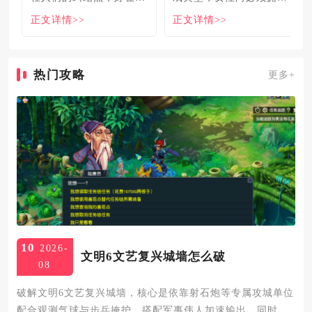
食必吃榜的出现，为大伙
姓名。各大中小厂商、知
正文详情>>
正文详情>>
解
名大
热门攻略
更多+
10
2026-
文明6文艺复兴城墙怎么破
08
破解文明6文艺复兴城墙，核心是依靠射石炮等专属攻城单位
配合观测气球与步兵掩护，搭配军事伟人加速输出，同时可