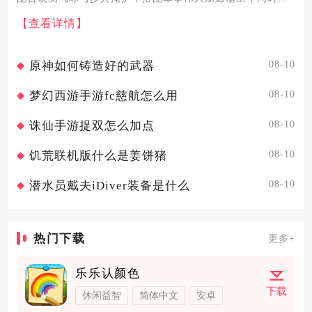
通过科技攀升至钢铁时代让城墙直接失效，或用海军远程单
【查看详情】
位、后期空中单位辅助破墙。文艺复兴城墙免疫破城槌与攻
城塔，近战单位...
08-10
原神如何铸造好的武器
08-10
梦幻西游手游fc慈航怎么用
08-10
诛仙手游捉双怎么加点
08-10
饥荒联机版什么是姜饼猪
08-10
潜水员戴夫iDiver装备是什么
热门下载
更多+
乐乐认颜色
下载
休闲益智
简体中文
安卓