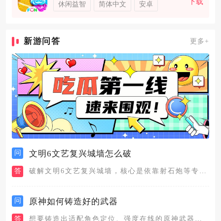
下载
休闲益智
简体中文
安卓
新游问答
更多+
问
文明6文艺复兴城墙怎么破
答
破解文明6文艺复兴城墙，核心是依靠射石炮等专属攻城单位配合观...
问
原神如何铸造好的武器
答
想要铸造出适配角色定位、强度在线的原神武器，核心路径是选对图...