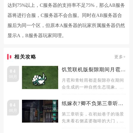
达到75%以上，C服务器的支持率不足75%，那么AB服务
器将进行合服，C服务器不会合服。同时在AB服务器合
服后为同一个区，但原本A服务器的玩家所属服务器仍然
显示A，B服务器玩家同理。
相关攻略
更多+
饥荒联机版裂隙期间月雹和青蛙雨是什么
04
08月
月雹和青蛙雨都是裂隙存在期间
会生成的一种自然生态现象。在
裂隙存在的期间里，每隔十天都
会发生
纸嫁衣7卿不负第三章听妄前段怎么解密
04
08月
第三章听妄，在初始巷子的场景
先来看右侧孟婆咖啡的大门，从
门上能够看到上下四组图案的对