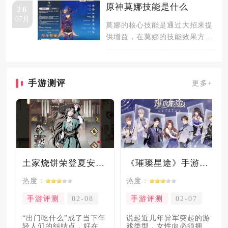
应关系
原神莫娜技能是什么
26
07月
莫娜的核心技能是通过大招来提
供增益，在莫娜的技能效果方
面，莫娜的e为召唤一个可以嘲
讽的虚影
手游测评
更多+
土家烧饼荣登夏安必吃榜？烧饼西施摇身成流量网红！
《璀璨星途》手游测评：专注事业与搞钱，这波“真香”了！
热度：
热度：
手游评测
02-08
手游评测
02-07
“出门吃什么”成了当下年
说起近几年异军突起的游
轻人们的纠结点，好在美
戏类型，女性向必须拥有