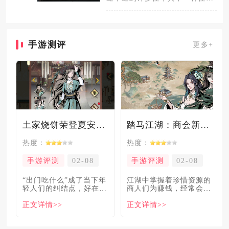
缄默的绅士，缄默的绅士也被称
作是管
手游测评
更多+
土家烧饼荣登夏安必吃榜？烧饼西施摇身成流量网红！
踏马江湖：商会新玩法坑惨奸商，拼多多砍一砍洗脑夏安！
热度：
热度：
手游评测
02-08
手游评测
02-08
“出门吃什么”成了当下年
​江湖中掌握着珍惜资源的
轻人们的纠结点，好在美
商人们为赚钱，经常会让
食必吃榜的出现，为大伙
自己贩卖的商品溢价数
正文详情>>
正文详情>>
解
倍，