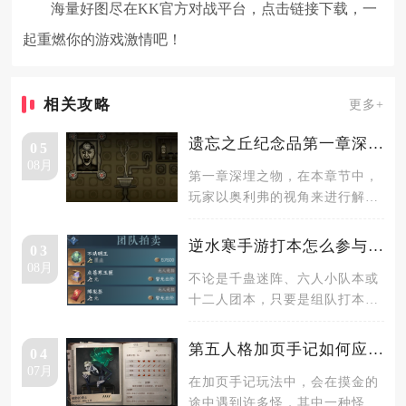
海量好图尽在KK官方对战平台，点击链接下载，一
起重燃你的游戏激情吧！
相关攻略
更多+
遗忘之丘纪念品第一章深埋之物怎么通关
05
08月
第一章深埋之物，在本章节中，
玩家以奥利弗的视角来进行解
谜。首先查看墙壁上相框老头头
上的三点
逆水寒手游打本怎么参与拍卖
03
08月
不论是千蛊迷阵、六人小队本或
十二人团本，只要是组队打本就
会有团队拍卖，如果打的是人机
则不会
第五人格加页手记如何应对缄默的绅士
04
07月
在加页手记玩法中，会在摸金的
途中遇到许多怪，其中一种怪是