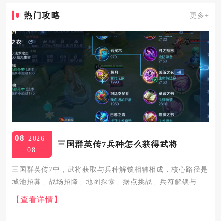
热门攻略
更多+
08
2026-
三国群英传7兵种怎么获得武将
08
三国群英传7中，武将获取与兵种解锁相辅相成，核心路径是
城池招募、战场招降、地图探索、据点挑战、兵符解锁与武
将特性搭配，同步推进才能让武将快速适配高阶兵种、提升
【查看详情】
战力。基础阶段，先靠城池内政的人才搜索与招募积累武
将，高智力武将执...