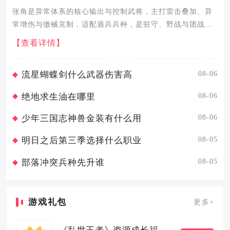
张角是异常体系的核心输出与控制武将，主打雷击叠加、异
常增伤与缴械克制，适配盾兵兵种，是驻守、野战与团战的
强力中坚，尤其克制普攻型阵容。张角的核心作用围绕技能
【查看详情】
机制展开，主动技能“黄天当立”以自身为中心召唤雷电，造
成受谋略影响的...
08-06
流星蝴蝶剑什么武器伤害高
08-06
绝地求生油在哪里
08-06
少年三国志神兽金装有什么用
08-05
明日之后第三季选择什么职业
08-05
部落冲突兵种先升谁
游戏礼包
更多+