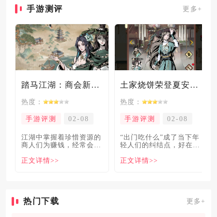
手游测评
更多+
踏马江湖：商会新玩法坑惨奸商，拼多多砍一砍洗脑夏安！
土家烧饼荣登夏安必吃榜？烧饼西施摇身成流量网红！
热度：
热度：
手游评测
02-08
手游评测
02-08
​江湖中掌握着珍惜资源的
“出门吃什么”成了当下年
商人们为赚钱，经常会让
轻人们的纠结点，好在美
自己贩卖的商品溢价数
食必吃榜的出现，为大伙
正文详情>>
正文详情>>
倍，
解
热门下载
更多+