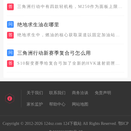
答
三角洲行动中有四款轻机枪，M250作为面板上限最高的型号，裸...
问
绝地求生油在哪里
答
绝地求生中，燃油的核心获取渠道以固定加油站与可拾取油桶为主，...
问
三角洲行动新赛季复合弓怎么用
答
S10裂变赛季给复合弓加了全新的HVK速射箭匣，射速从原有2...
关于我们
联系我们
商务洽谈
免责声明
家长监护
帮助中心
网站地图
Copyright © 2012-2026 124xz.com 124下载站 All Rights Reserved.
鄂ICP