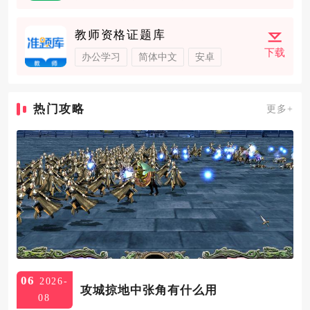
教师资格证题库
下载
办公学习
简体中文
安卓
热门攻略
更多+
06
2026-
攻城掠地中张角有什么用
08