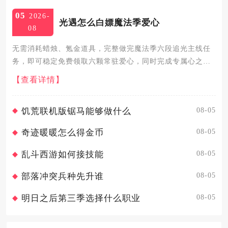
05
2026-
光遇怎么白嫖魔法季爱心
08
无需消耗蜡烛、氪金道具，完整做完魔法季六段追光主线任
务，即可稳定免费领取六颗常驻爱心，同时完成专属心之灵
隐藏任务还能额外再得一颗爱心，全程零成本白嫖，所有奖
【查看详情】
励永久留存不会随季节下线消失，是游戏内性价比极高的爱
心获取渠道，两种...
08-05
饥荒联机版锯马能够做什么
08-05
奇迹暖暖怎么得金币
08-05
乱斗西游如何接技能
08-05
部落冲突兵种先升谁
08-05
明日之后第三季选择什么职业