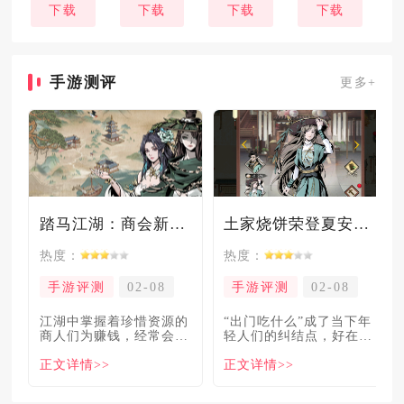
下载
下载
下载
下载
手游测评
更多+
踏马江湖：商会新玩法坑惨奸商，拼多多砍一砍洗脑夏安！
土家烧饼荣登夏安必吃榜？烧饼西施摇身成流量网红！
热度：
热度：
手游评测
02-08
手游评测
02-08
​江湖中掌握着珍惜资源的
“出门吃什么”成了当下年
商人们为赚钱，经常会让
轻人们的纠结点，好在美
自己贩卖的商品溢价数
食必吃榜的出现，为大伙
正文详情>>
正文详情>>
倍，
解