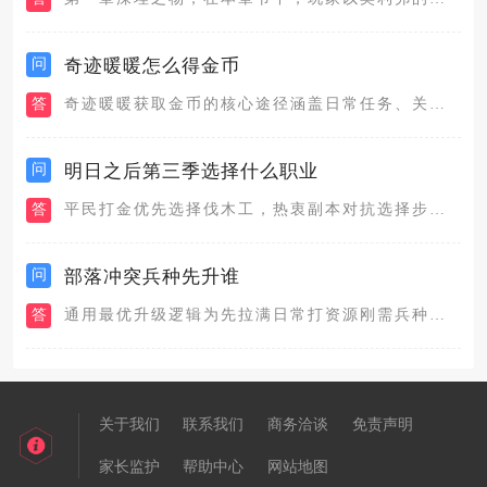
问
奇迹暖暖怎么得金币
答
奇迹暖暖获取金币的核心途径涵盖日常任务、关卡扫荡、竞技场结算...
问
明日之后第三季选择什么职业
答
平民打金优先选择伐木工，热衷副本对抗选择步枪兵，喜欢低风险稳...
问
部落冲突兵种先升谁
答
通用最优升级逻辑为先拉满日常打资源刚需兵种，再深耕一套适配部...
关于我们
联系我们
商务洽谈
免责声明
家长监护
帮助中心
网站地图