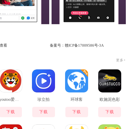
查看
备案号：
赣ICP备17009586号-3A
更多+
youtoo爱听说
珍立拍
环球客
欧施泥色彩
下载
下载
下载
下载