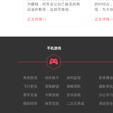
为赚钱，经常会让自己贩卖的商
的纠结点
品溢价数倍，这就导致他...
现，为大伙
正文详情>>
正文详情>
手机游戏
角色扮演
动作格斗
休闲益智
影音播放
飞行射击
冒险解谜
策略塔防
摄影美化
赛车竞速
卡牌游戏
音乐游戏
办公学习
模拟经营
体育竞技
二次元养成
系统安全