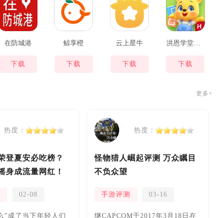
在防城港
鲸享橙
云上星牛
洪恩学堂教师端
下载
下载
下载
下载
更多+
热度：
热度：
荣登夏安必吃榜？
怪物猎人崛起评测 万众瞩目
摇身成流量网红！
不负众望
测
02-08
手游评测
03-16
么”成了当下年轻人们
继CAPCOM于2017年3月18日在