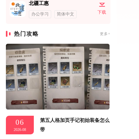
北疆工惠
下载
办公学习
简体中文
热门攻略
更多+
第五人格加页手记初始装备怎么
06
带
2026-08