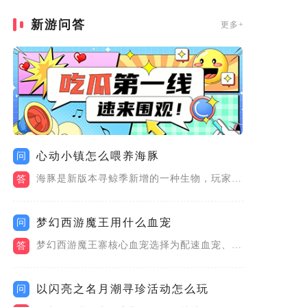
新游问答
更多+
心动小镇怎么喂养海豚
问
海豚是新版本寻鲸季新增的一种生物，玩家可以通过给海豚喂食来增...
答
梦幻西游魔王用什么血宠
问
梦幻西游魔王寨核心血宠选择为配速血宠、龟速血宠、血耐宠与法防...
答
以闪亮之名月潮寻珍活动怎么玩
问