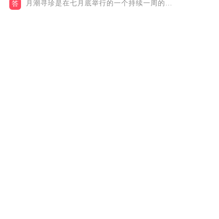
月潮寻珍是在七月底举行的一个持续一周的活动，从7月26日开启...
答