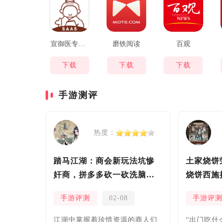
宣御医专家端
磨铁阅读
百观
下载
下载
下载
手游测评
热度：
踏马江湖：商会新玩法坑惨
土家烧饼
奸商，拼多多砍一砍洗脑夏
烧饼西施
安！
手游评测
02-08
手游评
​江湖中掌握着珍惜资源的商人们
“出门吃什