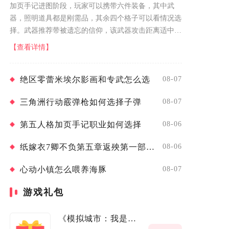
加页手记进图阶段，玩家可以携带六件装备，其中武
器，照明道具都是刚需品，其余四个格子可以看情况选
择。武器推荐带被遗忘的信仰，该武器攻击距离适中，
蓄力冲刺具备位移与爆发，格挡机制可以抵消多数怪物
【查看详情】
的普攻，甚至能反制精英怪的近身攻击...
绝区零蕾米埃尔影画和专武怎么选
08-07
三角洲行动霰弹枪如何选择子弹
08-07
第五人格加页手记职业如何选择
08-06
纸嫁衣7卿不负第五章返殃第一部分如何解谜
08-06
心动小镇怎么喂养海豚
08-07
游戏礼包
《模拟城市：我是市长》元旦礼包