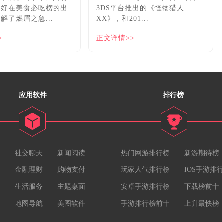
，好在美食必吃榜的出
3DS平台推出的《怪物猎人
解了燃眉之急...
XX》，和201...
>
正文详情>>
应用软件
排行榜
社交聊天
新闻阅读
热门网游排行榜
新游期待榜
金融理财
购物支付
玩家人气排行榜
IOS手游排
生活服务
主题桌面
安卓手游排行榜
下载榜前十
地图导航
美图软件
手游排行榜前十
上升最快榜