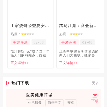
土家烧饼荣登夏安必吃榜？烧饼西施摇身成流量网红！
踏马江湖：商会新玩法坑惨奸商，拼多多砍一砍洗脑夏安！
热度：
热度：
手游评测
02-08
手游评测
02-08
“出门吃什么”成了当下年
​江湖中掌握着珍惜资源的
轻人们的纠结点，好在美
商人们为赚钱，经常会让
食必吃榜的出现，为大伙
自己贩卖的商品溢价数
正文详情>>
正文详情>>
解
倍，
热门下载
更多+
医美健康商城
下载
生活服务
简体中文
安卓