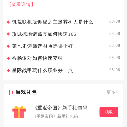
中日常任务与限时活动是稳定拿普通神秘花种、冲稀有品种
【查看详情】
的关键，搭配场景彩蛋可补全稀缺款式。日常任务是获取普
通神秘花朵的基础...
08-08
饥荒联机版诡秘之主迷雾树人是什么
08-08
攻城掠地诸葛亮如何快速165
08-08
第七史诗筛选召唤选哪个好
08-08
香肠派对如何快速变强
08-08
星际战甲玩什么职业好一点
游戏礼包
更多+
《重返帝国》新手礼包码
领取
《重返帝国》新手礼包码