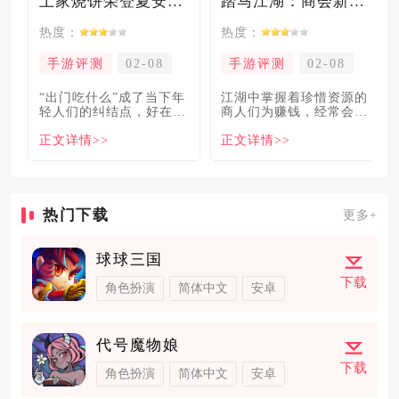
土家烧饼荣登夏安必吃榜？烧饼西施摇身成流量网红！
踏马江湖：商会新玩法坑惨奸商，拼多多砍一砍洗脑夏安！
热度：
热度：
手游评测
02-08
手游评测
02-08
“出门吃什么”成了当下年
​江湖中掌握着珍惜资源的
轻人们的纠结点，好在美
商人们为赚钱，经常会让
食必吃榜的出现，为大伙
自己贩卖的商品溢价数
正文详情>>
正文详情>>
解
倍，
热门下载
更多+
球球三国
下载
角色扮演
简体中文
安卓
代号魔物娘
下载
角色扮演
简体中文
安卓