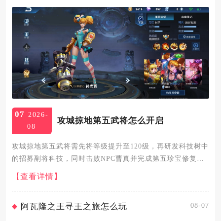
07
2026-
攻城掠地第五武将怎么开启
08
攻城掠地第五武将需先将等级提升至120级，再研发科技树中
的招募副将科技，同时击败NPC曹真并完成第五珍宝修复，
即可开启副将形式的第五武将，150级后解锁丝绸之路功能可
【查看详情】
实现五主将同阵作战。120级是开启第五武将的基础门槛，等
级...
08-07
阿瓦隆之王寻王之旅怎么玩