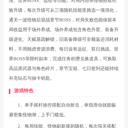
境、世界BOSS、远征等功能。对局内击杀怪物拾取经
验升级，每次升级可从三项随机技能里挑选一项强化，
通关一波怪物后迎战章节BOSS，对局失败也能保留本
局收益用于场外养成。场外养成包含角色升星、装备升
级进化、天赋基因解锁，旧装备降级可全额返还消耗材
料，不用顾虑资源浪费。每日设有远征、双日挑战、世
界BOSS等限时副本，完成任务积攒兑换道具，可换取
高品质武器与角色碎片，章节宝箱、七日签到还能持续
补充钻石与抽卡钥匙。
游戏特色
1、单手摇杆操控搭配自动射击，单指滑动就能躲
避密集怪物潮，上手门槛低。
2、每局技能、怪物刷新规则随机，每次闯关搭配