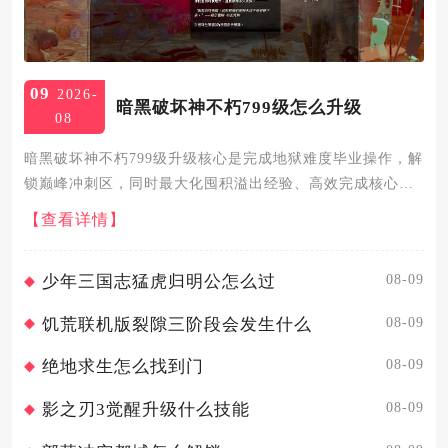
09
2026-
暗黑破坏神不朽799级怎么升级
08
暗黑破坏神不朽799级升级核心是完成地狱难度毕业操作，解
锁巅峰冲刺区，同时最大化囤积溢出经验、高效完成核心任
务，即可平稳突破等级瓶颈进入800级及以上的灾厄难度挑
【查看详情】
战。799级处于减负护肝区的等级上限，角色获取的所有溢出
经验都...
08-09
少年三国志猛虎归明公怎么过
08-09
饥荒联机版裂隙三阶段会发生什么
08-09
绝地求生怎么找到门
08-09
影之刃3觉醒升级什么技能