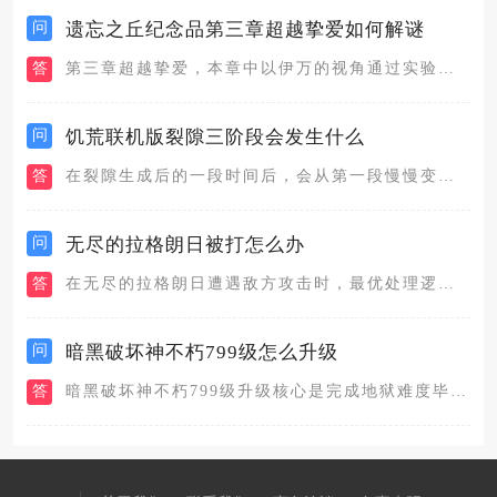
问
遗忘之丘纪念品第三章超越挚爱如何解谜
答
第三章超越挚爱，本章中以伊万的视角通过实验室的魔法装置，来帮...
问
饥荒联机版裂隙三阶段会发生什么
答
在裂隙生成后的一段时间后，会从第一段慢慢变成第二段直到第三段...
问
无尽的拉格朗日被打怎么办
答
在无尽的拉格朗日遭遇敌方攻击时，最优处理逻辑分为即时避险、联...
问
暗黑破坏神不朽799级怎么升级
答
暗黑破坏神不朽799级升级核心是完成地狱难度毕业操作，解锁巅...