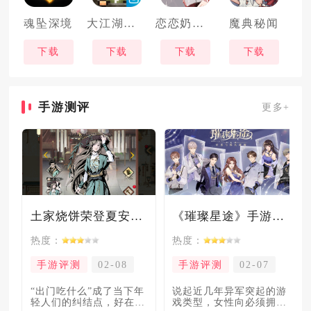
魂坠深境
大江湖之苍龙与白鸟
恋恋奶茶小铺
魔典秘闻
下载
下载
下载
下载
手游测评
更多+
土家烧饼荣登夏安必吃榜？烧饼西施摇身成流量网红！
《璀璨星途》手游测评：专注事业与搞钱，这波“真香”了！
热度：
热度：
手游评测
02-08
手游评测
02-07
“出门吃什么”成了当下年
说起近几年异军突起的游
轻人们的纠结点，好在美
戏类型，女性向必须拥有