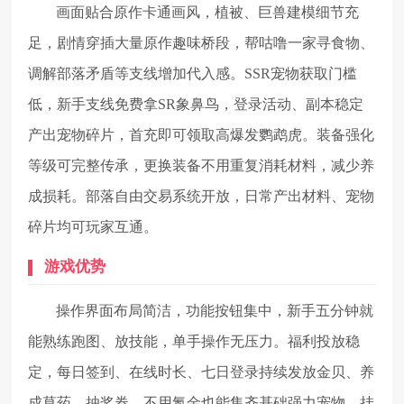
画面贴合原作卡通画风，植被、巨兽建模细节充
足，剧情穿插大量原作趣味桥段，帮咕噜一家寻食物、
调解部落矛盾等支线增加代入感。SSR宠物获取门槛
低，新手支线免费拿SR象鼻鸟，登录活动、副本稳定
产出宠物碎片，首充即可领取高爆发鹦鹉虎。装备强化
等级可完整传承，更换装备不用重复消耗材料，减少养
成损耗。部落自由交易系统开放，日常产出材料、宠物
碎片均可玩家互通。
游戏优势
操作界面布局简洁，功能按钮集中，新手五分钟就
能熟练跑图、放技能，单手操作无压力。福利投放稳
定，每日签到、在线时长、七日登录持续发放金贝、养
成草药、抽奖券，不用氪金也能集齐基础强力宠物。挂