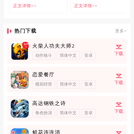
食必吃榜的出现，为大伙
姓名。各大中小厂商、知
正文详情>>
正文详情>>
解
名大
热门下载
更多+
火柴人功夫大师2
下载
动作格斗
简体中文
安卓
恋爱餐厅
下载
模拟经营
简体中文
安卓
高达钢铁之诗
下载
角色扮演
简体中文
安卓
鲜花连连消