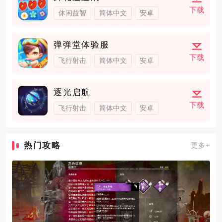
下载
休闲益智
简体中文
安卓
弹弹堂体验服
下载
飞行射击
简体中文
安卓
逐光启航
下载
飞行射击
简体中文
安卓
热门攻略
更多+