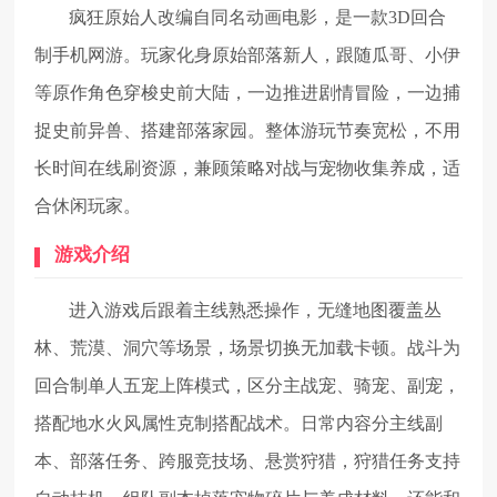
疯狂原始人改编自同名动画电影，是一款3D回合
制手机网游。玩家化身原始部落新人，跟随瓜哥、小伊
等原作角色穿梭史前大陆，一边推进剧情冒险，一边捕
捉史前异兽、搭建部落家园。整体游玩节奏宽松，不用
长时间在线刷资源，兼顾策略对战与宠物收集养成，适
合休闲玩家。
游戏介绍
进入游戏后跟着主线熟悉操作，无缝地图覆盖丛
林、荒漠、洞穴等场景，场景切换无加载卡顿。战斗为
回合制单人五宠上阵模式，区分主战宠、骑宠、副宠，
搭配地水火风属性克制搭配战术。日常内容分主线副
本、部落任务、跨服竞技场、悬赏狩猎，狩猎任务支持