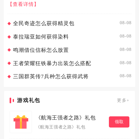
出与核心被动，搭配护盾、控制技能均衡养成，整体分为纯
【查看详情】
输出流、均衡续航流两大实用加点方向，适配日常刷怪、副
本攻坚、竞技对抗...
08-08
全民奇迹怎么获得精灵包
08-08
泰拉瑞亚如何获得染料
08-08
鸣潮借位信标怎么放置
08-08
王者荣耀狂铁暴力出装怎么搭配
08-08
三国群英传7兵种怎么获得武将
游戏礼包
更多+
《航海王强者之路》礼包
领取
《航海王强者之路》礼包