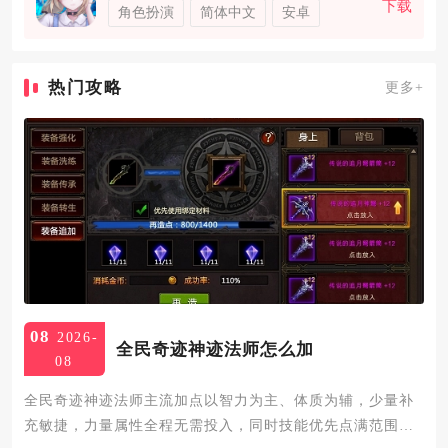
下载
角色扮演
简体中文
安卓
热门攻略
更多+
08
2026-
全民奇迹神迹法师怎么加
08
全民奇迹神迹法师主流加点以智力为主、体质为辅，少量补
充敏捷，力量属性全程无需投入，同时技能优先点满范围输