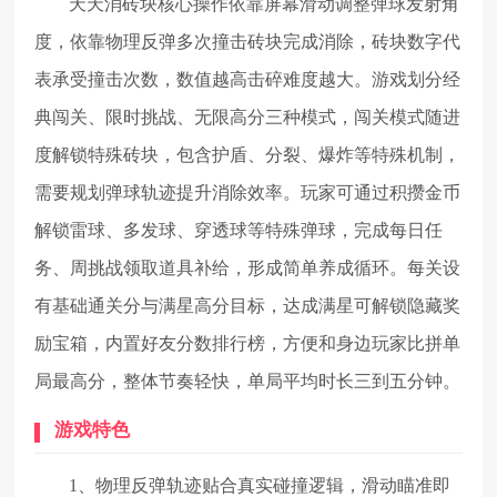
天天消砖块核心操作依靠屏幕滑动调整弹球发射角
度，依靠物理反弹多次撞击砖块完成消除，砖块数字代
表承受撞击次数，数值越高击碎难度越大。游戏划分经
典闯关、限时挑战、无限高分三种模式，闯关模式随进
度解锁特殊砖块，包含护盾、分裂、爆炸等特殊机制，
需要规划弹球轨迹提升消除效率。玩家可通过积攒金币
解锁雷球、多发球、穿透球等特殊弹球，完成每日任
务、周挑战领取道具补给，形成简单养成循环。每关设
有基础通关分与满星高分目标，达成满星可解锁隐藏奖
励宝箱，内置好友分数排行榜，方便和身边玩家比拼单
局最高分，整体节奏轻快，单局平均时长三到五分钟。
游戏特色
1、物理反弹轨迹贴合真实碰撞逻辑，滑动瞄准即