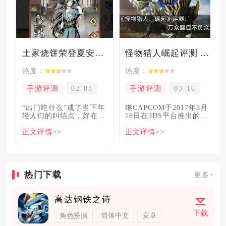
土家烧饼荣登夏安必吃榜？烧饼西施摇身成流量网红！
怪物猎人崛起评测 万众瞩目不负众望
热度：
热度：
手游评测
02-08
手游评测
03-16
“出门吃什么”成了当下年
继CAPCOM于2017年3月
轻人们的纠结点，好在美
18日在3DS平台推出的
食必吃榜的出现，为大伙
《怪物猎人XX》
正文详情>>
正文详情>>
解
热门下载
更多+
高达钢铁之诗
下载
角色扮演
简体中文
安卓