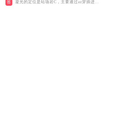
凝光的定位是站场岩C，主要通过az穿插进行输出。因为是法器角...
答