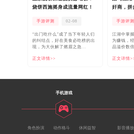
烧饼西施摇身成流量网红！
奸商，拼
安！
手游评测
02-08
手游评
“出门吃什么”成了当下年轻人们
​江湖中掌
的纠结点，好在美食必吃榜的出
为赚钱，
现，为大伙解了燃眉之急...
品溢价数倍
正文详情>>
正文详情>
手机游戏
角色扮演
动作格斗
休闲益智
影音播放