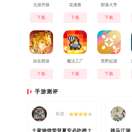
元游升级
花满唐
部落大亨
下载
下载
下载
自在西游
魔法工厂
荒野起源
下载
下载
下载
手游测评
热度：
土家烧饼荣登夏安必吃榜？
踏马江湖