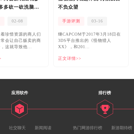
多多砍一砍洗脑夏
不负众望
测
02-08
手游评测
03-16
握着珍惜资源的商人们
继CAPCOM于2017年3月18日在
经常会让自己贩卖的商
3DS平台推出的《怪物猎人
，这就导致他...
XX》，和201...
>
正文详情>>
应用软件
排行榜
社交聊天
新闻阅读
热门网游排行榜
新游期待榜