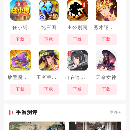
任小铺
纯三国
主公别闹
秀才逆袭记
下载
下载
下载
下载
放置魔法学院
王者荣耀星之破晓
自在逍遥风起
天命女神
下载
下载
下载
下载
手游测评
更多+