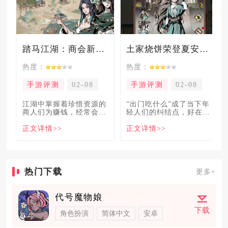
踏马江湖：商会新玩法坑惨奸商，拼多多砍一砍洗脑夏安！
土家烧饼荣登夏安必吃榜？烧饼西施摇身成流量网红！
热度：
热度：
手游评测
02-08
手游评测
02-08
​江湖中掌握着珍惜资源的
“出门吃什么”成了当下年
商人们为赚钱，经常会让
轻人们的纠结点，好在美
自己贩卖的商品溢价数
食必吃榜的出现，为大伙
正文详情>>
正文详情>>
倍，
解
热门下载
更多+
代号魔物娘
下载
角色扮演
简体中文
安卓