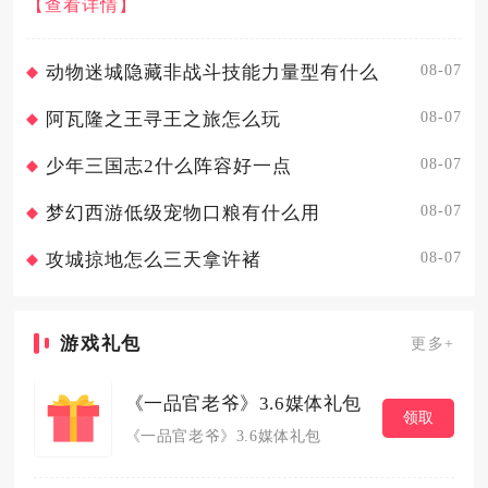
【查看详情】
实现五主将同阵作战。120级是开启第五武将的基础门槛，等
级...
08-07
动物迷城隐藏非战斗技能力量型有什么
08-07
阿瓦隆之王寻王之旅怎么玩
08-07
少年三国志2什么阵容好一点
08-07
梦幻西游低级宠物口粮有什么用
08-07
攻城掠地怎么三天拿许褚
游戏礼包
更多+
《一品官老爷》3.6媒体礼包
领取
《一品官老爷》3.6媒体礼包