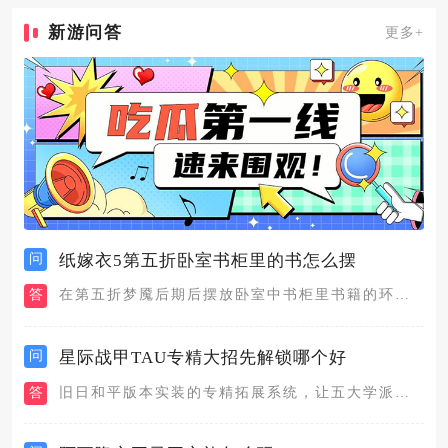
新游问答
更多+
问
纸嫁衣5第五折卧室书柜里的书怎么摆
答
在第五折梦魇后期后摆放卧室中书柜里书籍的环节，需要先从教室里...
问
星际战甲TAU专精大招先解锁哪个好
答
旧日和平版本实装的专精拓展系统，让五大学派都新增了一个tau...