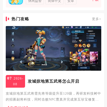
休闲益智
简体中文
安卓
热门攻略
更多+
07
2026-
攻城掠地第五武将怎么开启
08
攻城掠地第五武将需先将等级提升至120级，再研发科技树中
的招募副将科技，同时击败NPC曹真并完成第五珍宝修复，
即可开启副将形式的第五武将，150级后解锁丝绸之路功能可