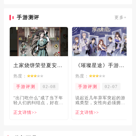
手游测评
更多+
土家烧饼荣登夏安必吃榜？烧饼西施摇身成流量网红！
《璀璨星途》手游测评：专注事业与搞钱，这波“真香”了！
热度：
热度：
手游评测
02-08
手游评测
02-07
“出门吃什么”成了当下年
说起近几年异军突起的游
轻人们的纠结点，好在美
戏类型，女性向必须拥有
食必吃榜的出现，为大伙
姓名。各大中小厂商、知
正文详情>>
正文详情>>
解
名大