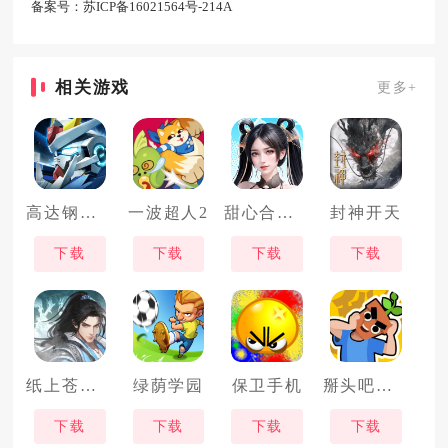
备案号：
苏ICP备16021564号-214A
相关游戏
更多+
高达钢铁之诗
一波超人2
甜心合伙人
封神开天
下载
下载
下载
下载
纸上苍生录
绿荫学园
保卫手机
掰头吧盆友
下载
下载
下载
下载