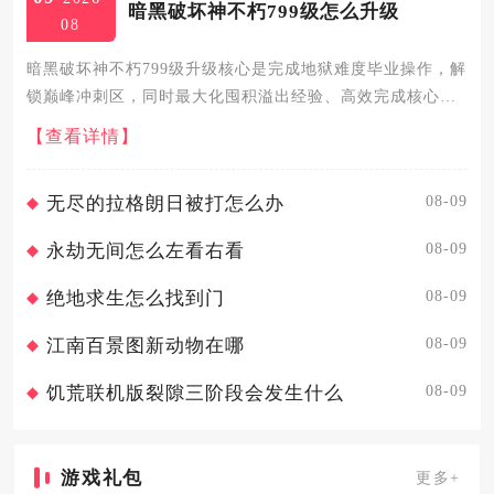
暗黑破坏神不朽799级怎么升级
08
暗黑破坏神不朽799级升级核心是完成地狱难度毕业操作，解
锁巅峰冲刺区，同时最大化囤积溢出经验、高效完成核心任
务，即可平稳突破等级瓶颈进入800级及以上的灾厄难度挑
【查看详情】
战。799级处于减负护肝区的等级上限，角色获取的所有溢出
经验都...
08-09
无尽的拉格朗日被打怎么办
08-09
永劫无间怎么左看右看
08-09
绝地求生怎么找到门
08-09
江南百景图新动物在哪
08-09
饥荒联机版裂隙三阶段会发生什么
游戏礼包
更多+