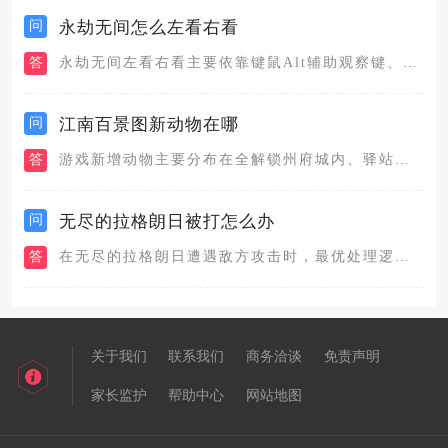
问
永劫无间怎么左看右看
答
永劫无间左看右看主要依靠键鼠Alt辅助观察键、鼠标自由拖动视...
问
江南百景图新动物在哪
答
游戏新增动物主要分布在全解锁州府城内、驿站探险副本、鸡鸣山星...
问
无尽的拉格朗日被打怎么办
答
在无尽的拉格朗日遭遇敌方攻击时，最优处理逻辑分为即时避险、联...
关于我们
联系我们
商务洽谈
免责声明
家长监护
帮助中心
网站地图