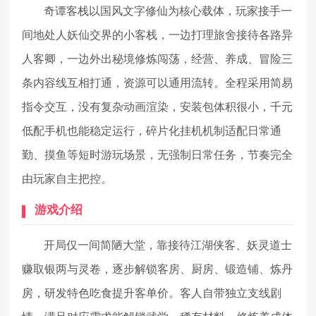
奇谭客栈以国风文字修仙为核心载体，玩家接手一
间地处人妖仙交界的小客栈，一边打理旅舍接待各路异
人客卿，一边外出秘境修炼闯荡，经营、养成、冒险三
条内容线互相打通，资源可以通用流转。全程采用简易
指令交互，没有复杂动画渲染，安装包体积很小，千元
低配手机也能稳定运行，碎片化挂机机制适配日常通
勤、摸鱼等短时游玩场景，无强制日常任务，节奏完全
由玩家自主把控。
游戏介绍
开局仅一间简陋大堂，靠接待江湖侠客、妖灵道士
赚取银两与灵卷，逐步解锁客房、厨房、锻造铺、炼丹
房，研发特色吃食提升客单价。客人自带独立支线剧