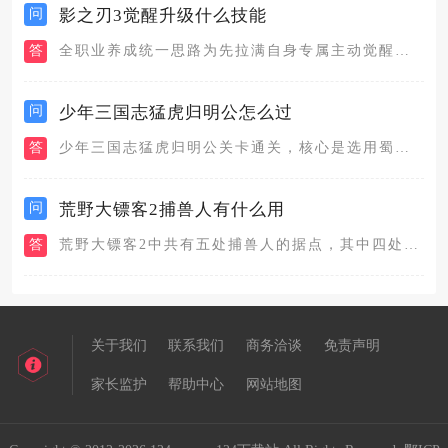
问
影之刃3觉醒升级什么技能
答
全职业养成统一思路为先拉满自身专属主动觉醒技能，其次升级提供...
问
少年三国志猛虎归明公怎么过
答
少年三国志猛虎归明公关卡通关，核心是选用蜀国控制爆发阵容，搭...
问
荒野大镖客2捕兽人有什么用
答
荒野大镖客2中共有五处捕兽人的据点，其中四处在第二章之后就可...
关于我们
联系我们
商务洽谈
免责声明
家长监护
帮助中心
网站地图