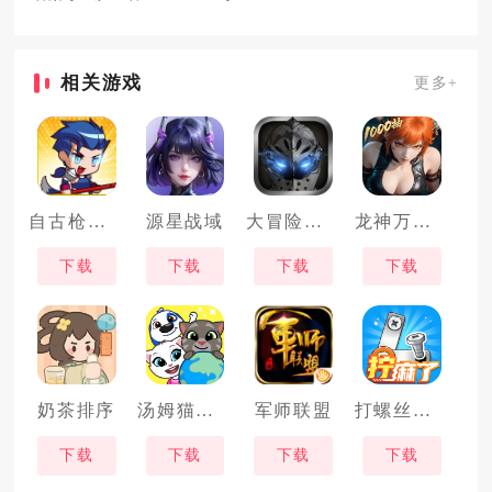
相关游戏
更多+
自古枪兵幸运e
源星战域
大冒险战无止境
龙神万相神战
下载
下载
下载
下载
奶茶排序
汤姆猫小镇
军师联盟
打螺丝拧不住拔钉子
下载
下载
下载
下载