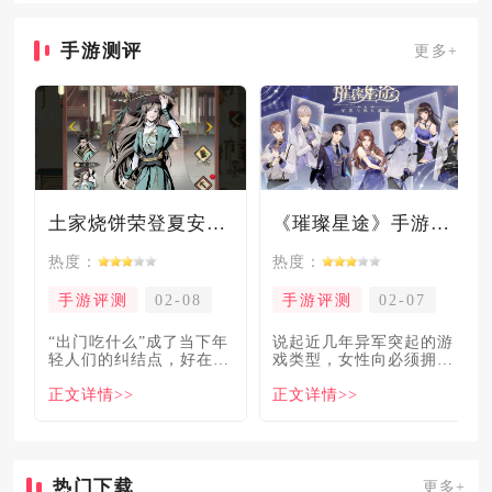
手游测评
更多+
土家烧饼荣登夏安必吃榜？烧饼西施摇身成流量网红！
《璀璨星途》手游测评：专注事业与搞钱，这波“真香”了！
热度：
热度：
手游评测
02-08
手游评测
02-07
“出门吃什么”成了当下年
说起近几年异军突起的游
轻人们的纠结点，好在美
戏类型，女性向必须拥有
食必吃榜的出现，为大伙
姓名。各大中小厂商、知
正文详情>>
正文详情>>
解
名大
热门下载
更多+