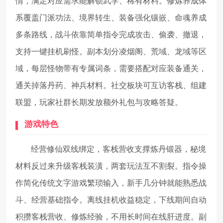
情，满足对应需求能解锁武学、稀有材料。修炼养成体
系覆盖门派功法、境界转生、装备强化镶嵌、命魂养成
多条路线，战斗依靠简单指令完成攻击、偷袭、撤退，
支持一键挂机刷怪。副本划分凌烟阁、荒域、龙域等区
域，每层怪物带有专属词条，需要搭配对应装备通关，
通关掉落丹药、神兵材料。社交板块可互访客栈、组建
联盟，玩家社群长期发放额外礼包与攻略答疑。
游戏特色
经营修仙双线绑定，客栈营收支撑炼丹锻器，秘境
材料反过来升级客栈装潢，两套玩法互不割裂。指令操
作简化传统文字游戏繁琐输入，新手几分钟就能熟悉战
斗、经营基础指令。离线挂机收益稳定，下线期间自动
积攒客栈营收、修炼经验，不用长时间在线肝进度。副