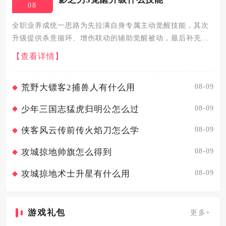
08
全职业养成统一思路为先拉满自身专属主动觉醒技能，其次
升级提供杀意循环、增伤联动的辅助觉醒被动，最后补充生
存类觉醒被动，资源绝不平均分配给所有觉醒技能，所有流
【查看详情】
派均遵循这套优先级，能最大化输出循环效率与副本通关上
限，避免材料浪费...
08-09
荒野大镖客2捕兽人有什么用
08-09
少年三国志猛虎归明公怎么过
08-09
侠客风云传前传火焰刀怎么学
08-09
攻城掠地帅旗怎么得到
08-09
攻城掠地术士升星有什么用
游戏礼包
更多+