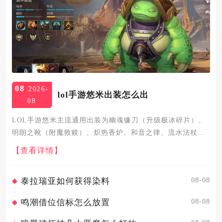
08
2026-
lol手游悠米出装怎么出
08
LOL手游悠米主流通用出装为幽魂镰刀（升级极冰碎片）、
明朗之靴（附魔救赎）、炽热香炉、和音之律、流水法杖、
冰晶节杖，搭配艾黎、法力流系带、忠诚、猎人天才符文，
【查看详情】
召唤师技能携带治疗加虚弱，这套出装兼顾对线续航、队友
增益、团战拉扯...
08-08
泰拉瑞亚如何获得染料
08-08
鸣潮借位信标怎么放置