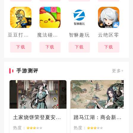
豆豆打僵尸
魔法碰碰消
智貅趣玩
云绝区零
下载
下载
下载
下载
手游测评
更多+
土家烧饼荣登夏安必吃榜？烧饼西施摇身成流量网红！
踏马江湖：商会新玩法坑惨奸商，拼多多砍一砍洗脑夏安！
热度：
热度：