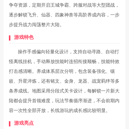
争夺资源，定期开启王城争霸、跨服对战等大型团战，
逐步解锁飞升、仙器、四象神兽等高阶养成内容，一步
步提升战力闯荡整片大陆。
游戏特色
操作手感偏向轻量化设计，支持自动寻路、自动打
怪离线挂机，手动释放技能时连招衔接顺畅，技能特效
打击感清晰。养成体系层次分明，包含装备强化、镶
嵌、升星淬炼，还有铭文、金身、龙器、战宠羁绊等多
条养成线。地图采用分段式关卡设计，每解锁一片新大
陆都会提升首领难度，玩法节奏循序渐进，不会前期内
容一次性全部开放，长线游玩的成长感比较明显。
游戏亮点