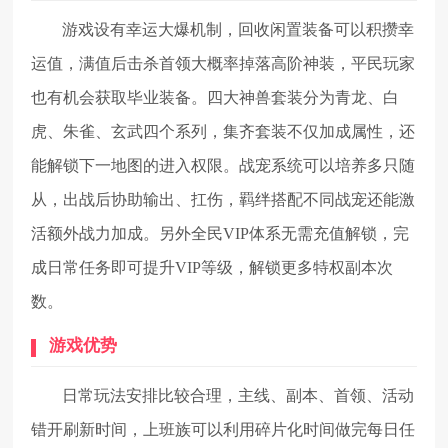
游戏设有幸运大爆机制，回收闲置装备可以积攒幸
运值，满值后击杀首领大概率掉落高阶神装，平民玩家
也有机会获取毕业装备。四大神兽套装分为青龙、白
虎、朱雀、玄武四个系列，集齐套装不仅加成属性，还
能解锁下一地图的进入权限。战宠系统可以培养多只随
从，出战后协助输出、扛伤，羁绊搭配不同战宠还能激
活额外战力加成。另外全民VIP体系无需充值解锁，完
成日常任务即可提升VIP等级，解锁更多特权副本次
数。
游戏优势
日常玩法安排比较合理，主线、副本、首领、活动
错开刷新时间，上班族可以利用碎片化时间做完每日任