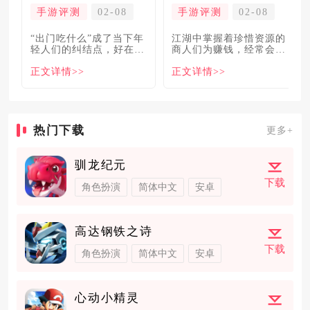
手游评测
02-08
手游评测
02-08
“出门吃什么”成了当下年
​江湖中掌握着珍惜资源的
轻人们的纠结点，好在美
商人们为赚钱，经常会让
食必吃榜的出现，为大伙
自己贩卖的商品溢价数
正文详情>>
正文详情>>
解
倍，
热门下载
更多+
驯龙纪元
下载
角色扮演
简体中文
安卓
高达钢铁之诗
下载
角色扮演
简体中文
安卓
心动小精灵