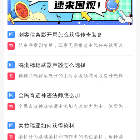
问
刺客信条影开局怎么获得传奇装备
答
结束序章剧情后，玩家无需推进主线任务就可以在初始区域获取多件...
问
鸣潮穗穗武器声骸怎么选择
答
穗穗共鸣解放展开的山河水境领域可以提升光噪、霜渐、聚爆、电磁...
问
全民奇迹神迹法师怎么加
答
全民奇迹神迹法师主流加点以智力为主、体质为辅，少量补充敏捷，...
问
泰拉瑞亚如何获得染料
答
染料分为基础染料和制作出的淡色染料，每种基础染料的获取方式不...