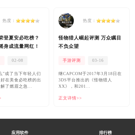
热度：
热度：
荣登夏安必吃榜？
怪物猎人崛起评测 万众瞩目
摇身成流量网红！
不负众望
测
02-08
手游评测
03-16
么”成了当下年轻人们
继CAPCOM于2017年3月18日在
，好在美食必吃榜的出
3DS平台推出的《怪物猎人
解了燃眉之急...
XX》，和201...
>
正文详情>>
应用软件
排行榜