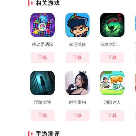
相关游戏
移动爱消除
幸运武侠
沉默大陆永远的塞勒特传奇
下载
下载
下载
浮路病院
时空重构
消除达人
下载
下载
下载
手游测评