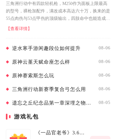
三角洲行动中有四款轻机枪，M250作为面板上限最高
的型号，裸枪加配件，满改成本高达六十万，换来的是
55点肉伤与53点甲伤的顶级输出，四肢命中也能造成33
点伤害。面对同级护甲目标，四枪内即可完成击杀，且
【查看详情】
距离衰减幅度极低，远距离...
逆水寒手游闲趣段位如何提升
08-06
原神云堇天赋命座怎么样
08-06
原神赛索斯怎么玩
08-06
三角洲行动新赛季复合弓怎么用
08-06
遗忘之丘纪念品第一章深埋之物怎么通关
08-05
游戏礼包
《一品官老爷》3.6媒体礼包