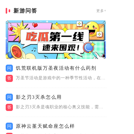
新游问答
更多+
饥荒联机版万圣夜活动有什么药剂
问
万圣节活动是游戏中的一种季节性活动，在万圣节活动期间，玩家可...
答
影之刃3灭杀怎么用
问
影之刃3灭杀是魂职业的核心奥义技能，需奥义值满时释放，释放期...
答
原神云堇天赋命座怎么样
问