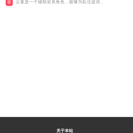
云堇是一个辅助岩系角色，能够为队伍提供一些岩元素有关的增益效...
答
关于本站