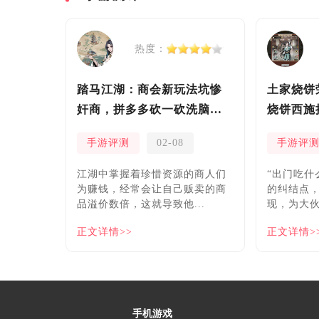
热度：
踏马江湖：商会新玩法坑惨
土家烧饼
奸商，拼多多砍一砍洗脑夏
烧饼西施
安！
手游评测
02-08
手游评
​江湖中掌握着珍惜资源的商人们
“出门吃什
为赚钱，经常会让自己贩卖的商
的纠结点
品溢价数倍，这就导致他...
现，为大伙
正文详情>>
正文详情>
手机游戏