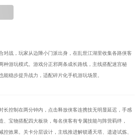
合对战，玩家从边陲小门派出身，在乱世江湖里收集各路侠客
两种游玩模式。游戏分正邪两条成长路线，主线搭配迷宫秘
也能稳步提升战力，适配碎片化手机游玩场景。
时长控制在两分钟内，点击释放侠客连携技无明显延迟，手感
造、宝物搭配四大板块，每名侠客有专属技能与阵营羁绊，
减控效果。关卡分层设计，主线推进解锁通天塔、遗迹试炼、