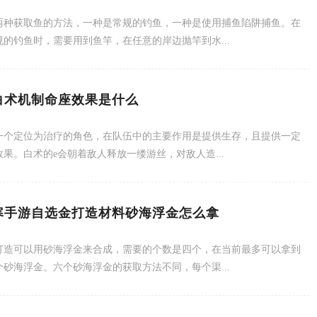
两种获取鱼的方法，一种是常规的钓鱼，一种是使用捕鱼陷阱捕鱼。在
规的钓鱼时，需要用到鱼竿，在任意的岸边抛竿到水...
白术机制命座效果是什么
一个定位为治疗的角色，在队伍中的主要作用是提供生存，且提供一定
果。白术的e会朝着敌人释放一缕游丝，对敌人造...
寒手游自选金打造材料砂海浮金怎么拿
打造可以用砂海浮金来合成，需要的个数是四个，在当前最多可以拿到
个砂海浮金。六个砂海浮金的获取方法不同，每个渠...