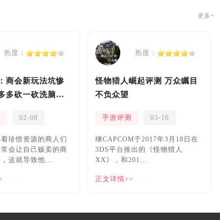
更多+
热度：
热度：
：商会新玩法坑惨
怪物猎人崛起评测 万众瞩目
多多砍一砍洗脑夏
不负众望
测
02-08
手游评测
03-16
握着珍惜资源的商人们
继CAPCOM于2017年3月18日在
经常会让自己贩卖的商
3DS平台推出的《怪物猎人
，这就导致他...
XX》，和201...
>
正文详情>>