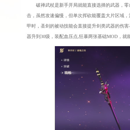
破禅武杖是新手开局就能直接选择的武器，零
击，虽然攻速偏慢，但单次挥砍能覆盖大片区域，
甲时，圣剑的被动技能会直接提升剑类武器的伤害
器升到30级，装配血压点,狂暴两张基础MOD，