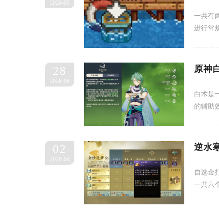
2026-05
一共有
进行常
原神
28
2026-06
白术是
的辅助效
逆水
02
2026-04
自选金
一共六