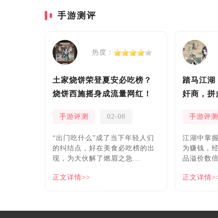
手游测评
热度：
土家烧饼荣登夏安必吃榜？
踏马江湖
烧饼西施摇身成流量网红！
奸商，拼
安！
手游评测
02-08
手游评
“出门吃什么”成了当下年轻人们
​江湖中掌
的纠结点，好在美食必吃榜的出
为赚钱，
现，为大伙解了燃眉之急...
品溢价数倍
正文详情>>
正文详情>