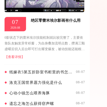
绝区零蕾米埃尔影画有什么用
07
2026-08
0影状态下的蕾米埃尔技能机制就比较完整了，主要依
靠队友触发异常积蓄，为自身叠加流明点数，攒满三颗
虚曜后切入后台即可打出耀变爆发，被动技能还能根据
队伍内的异常角色数量提供攻击力加成与异常积蓄速率
【查看详情】
增益。1影是蕾米埃尔加快启动效率...
纸嫁衣5第五折卧室书柜里的书怎么摆
08-07
洛克王国世界愿力强化是什么
08-07
心动小镇怎么喂养海豚
08-07
遗忘之海怎么获得窃声螺
08-07