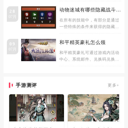
两个关于坟墓的玩法，分别是盗
墓和
动物迷城有哪些隐藏战斗技能
28
07月
在所有的技能中，有部分是通过
一些特殊的条件来获得的隐藏技
能，在这些隐藏技能里，有少数
为隐藏
和平精英豪礼怎么领
09
07月
和平精英豪礼可通过游戏内活动
中心、系统邮件、兑换码兑换、
官方社区及平台联动等多种渠道
领取，
手游测评
更多+