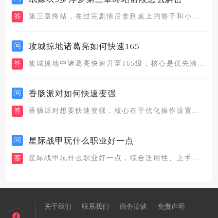
答
第三章终站，在过完剧情后拿到桌上的簪子和小饰品。先查看木柜子...
问
攻城掠地诸葛亮如何快速165
答
攻城掠地中诸葛亮快速升至165级，核心是优先清主线、高效刷国...
问
香肠派对如何快速变强
答
香肠派对想要快速变强，核心在于优化操作设置、精通枪械与配件搭...
问
星际战甲玩什么职业好一点
答
星际战甲玩什么职业好一点，综合泛用性、上手难度与实战强度，新...
关于我们
联系我们
商务洽谈
免责声明