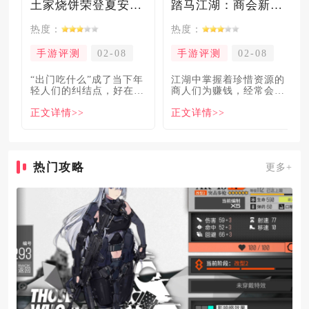
土家烧饼荣登夏安必吃榜？烧饼西施摇身成流量网红！
踏马江湖：商会新玩法坑惨奸商，拼多多砍一砍洗脑夏安！
热度：
热度：
手游评测
02-08
手游评测
02-08
“出门吃什么”成了当下年
​江湖中掌握着珍惜资源的
轻人们的纠结点，好在美
商人们为赚钱，经常会让
食必吃榜的出现，为大伙
自己贩卖的商品溢价数
正文详情>>
正文详情>>
解
倍，
热门攻略
更多+