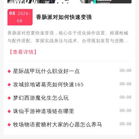
08
2026-
香肠派对如何快速变强
08
香肠派对想要快速变强，核心在于优化操作设置、精通枪械
与配件搭配、掌握实战身法与战术、合理规划发育与进圈节
奏，再通过持续的针对性训练，就能快速提升实战水平，稳
【查看详情】
定打出高排名与高淘汰战绩。先从基础操作与设置入手，这
是变强的根基。灵...
08-08
星际战甲玩什么职业好一点
08-08
攻城掠地诸葛亮如何快速165
08-08
梦幻西游魔化生怎么玩
08-08
诛仙手游神道项链在哪里
08-08
牧场物语蜜糖村大家的心愿怎么养马