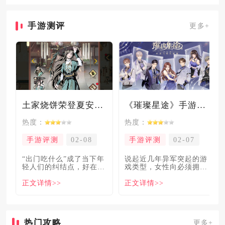
成三种
手游测评
更多+
土家烧饼荣登夏安必吃榜？烧饼西施摇身成流量网红！
《璀璨星途》手游测评：专注事业与搞钱，这波“真香”了！
热度：
热度：
手游评测
02-08
手游评测
02-07
“出门吃什么”成了当下年
说起近几年异军突起的游
轻人们的纠结点，好在美
戏类型，女性向必须拥有
食必吃榜的出现，为大伙
姓名。各大中小厂商、知
正文详情>>
正文详情>>
解
名大
热门攻略
更多+