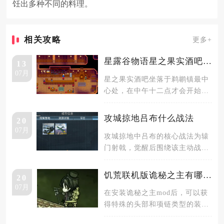
饪出多种不同的料理。
相关攻略
更多+
星露谷物语星之果实酒吧有哪些功能
13
07月
星之果实酒吧坐落于鹈鹕镇最中
心处，在中午十二点才会开始营
业，一直到凌晨十二点结束营
业，星之
攻城掠地吕布什么战法
20
07月
攻城掠地中吕布的核心战法为辕
门射戟，觉醒后围绕该主动战法
搭配英勇I、愈战愈勇、英勇II、
齐
饥荒联机版诡秘之主有哪些头部项链装备
20
07月
在安装诡秘之主mod后，可以获
得特殊的头部和项链类型的装
备，根据获取的方式不同可以分