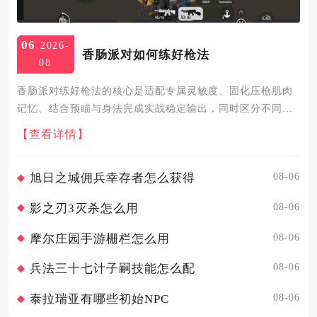
06
2026-
香肠派对如何练好枪法
08
香肠派对练好枪法的核心是适配专属灵敏度、固化压枪肌肉
记忆、结合预瞄与身法完成实战稳定输出，同时区分不同距
离枪械逻辑，通过训练场定向训练叠加对局实战打磨精准
【查看详情】
度。灵敏度不能直接照搬他人参数，应当进入灵敏度设置界
面逐级微调，每次增...
08-06
旭日之城佣兵幸存者怎么获得
08-06
影之刃3灭杀怎么用
08-06
摩尔庄园手游栅栏怎么用
08-06
兵法三十七计子嗣技能怎么配
08-06
泰拉瑞亚有哪些初始NPC