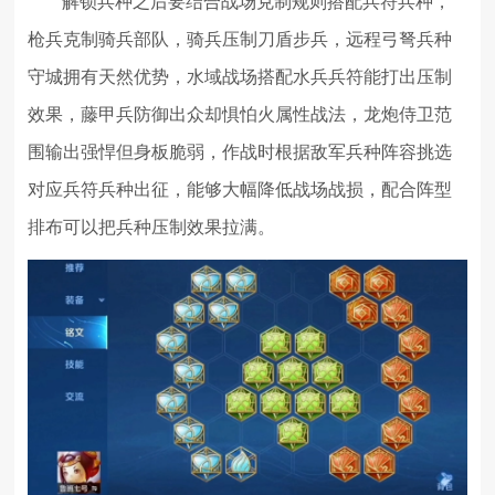
解锁兵种之后要结合战场克制规则搭配兵符兵种，
枪兵克制骑兵部队，骑兵压制刀盾步兵，远程弓弩兵种
守城拥有天然优势，水域战场搭配水兵兵符能打出压制
效果，藤甲兵防御出众却惧怕火属性战法，龙炮侍卫范
围输出强悍但身板脆弱，作战时根据敌军兵种阵容挑选
对应兵符兵种出征，能够大幅降低战场战损，配合阵型
排布可以把兵种压制效果拉满。