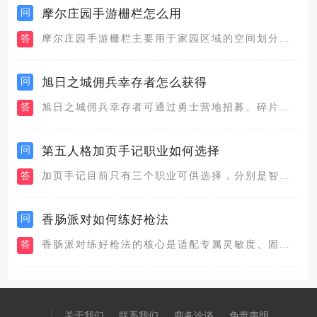
问
摩尔庄园手游栅栏怎么用
答
摩尔庄园手游栅栏主要用于家园区域的空间划分、道具围合装饰以及...
问
旭日之城佣兵幸存者怎么获得
答
旭日之城佣兵幸存者可通过勇士营地招募、碎片合成、活动兑换与副...
问
第五人格加页手记职业如何选择
答
加页手记目前只有三个职业可供选择，分别是智者、主角和信使，智...
问
香肠派对如何练好枪法
答
香肠派对练好枪法的核心是适配专属灵敏度、固化压枪肌肉记忆、结...
关于我们
联系我们
商务洽谈
免责声明