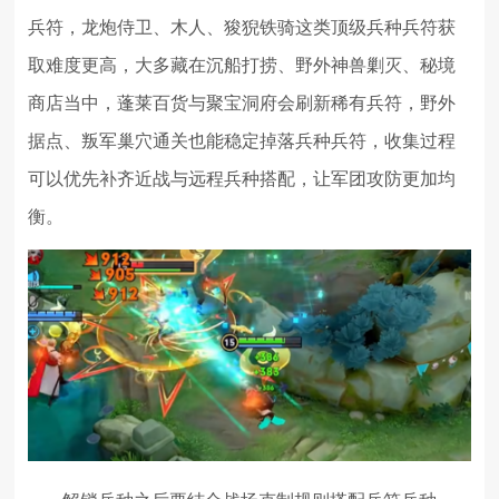
兵符，龙炮侍卫、木人、狻猊铁骑这类顶级兵种兵符获
取难度更高，大多藏在沉船打捞、野外神兽剿灭、秘境
商店当中，蓬莱百货与聚宝洞府会刷新稀有兵符，野外
据点、叛军巢穴通关也能稳定掉落兵种兵符，收集过程
可以优先补齐近战与远程兵种搭配，让军团攻防更加均
衡。