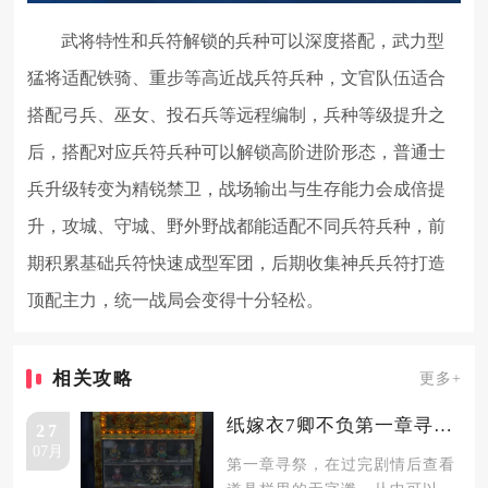
武将特性和兵符解锁的兵种可以深度搭配，武力型
猛将适配铁骑、重步等高近战兵符兵种，文官队伍适合
搭配弓兵、巫女、投石兵等远程编制，兵种等级提升之
后，搭配对应兵符兵种可以解锁高阶进阶形态，普通士
兵升级转变为精锐禁卫，战场输出与生存能力会成倍提
升，攻城、守城、野外野战都能适配不同兵符兵种，前
期积累基础兵符快速成型军团，后期收集神兵兵符打造
顶配主力，统一战局会变得十分轻松。
相关攻略
更多+
纸嫁衣7卿不负第一章寻祭怎么通关
27
07月
第一章寻祭，在过完剧情后查看