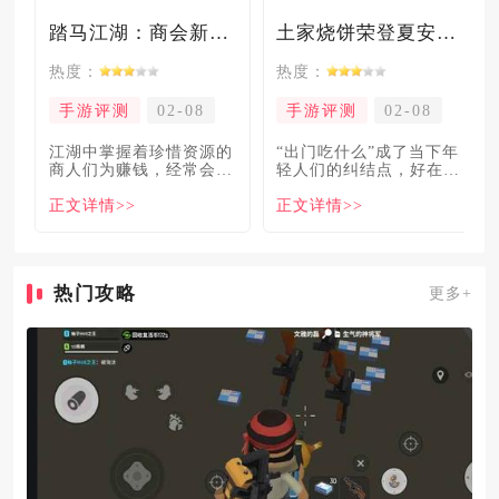
踏马江湖：商会新玩法坑惨奸商，拼多多砍一砍洗脑夏安！
土家烧饼荣登夏安必吃榜？烧饼西施摇身成流量网红！
热度：
热度：
手游评测
02-08
手游评测
02-08
​江湖中掌握着珍惜资源的
“出门吃什么”成了当下年
商人们为赚钱，经常会让
轻人们的纠结点，好在美
自己贩卖的商品溢价数
食必吃榜的出现，为大伙
正文详情>>
正文详情>>
倍，
解
热门攻略
更多+