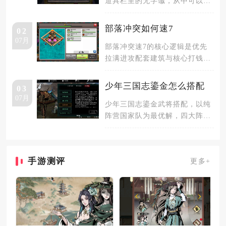
道具栏里的无字谶，从中可以得
到敲击的顺序线索，再来点左侧
的小吃
部落冲突如何速7
02
07月
部落冲突速7的核心逻辑是优先
拉满进攻配套建筑与核心打钱科
技，压缩低本防御升级投入，稳
定获取
少年三国志鎏金怎么搭配
03
07月
少年三国志鎏金武将搭配，以纯
阵营国家队为最优解，四大阵营
分别形成稳定强势的组合，蜀国
为关羽
手游测评
更多+